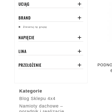
UCIĄG

BRAND

Zresetuj tę grupę
NAPIĘCIE

LINA

PRZEŁOŻENIE

PODNO
Kategorie
Blog Sklepu 4x4
Namioty dachowe –
poradnik i realizacje