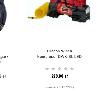
Dragon Winch
garki
Kompresor DWK-SL LED
H
Cena
Cena
0 zł
279,00 zł
a
(zawiera VAT 23%)