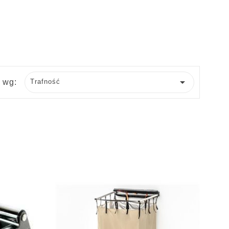

j wg:
Trafność