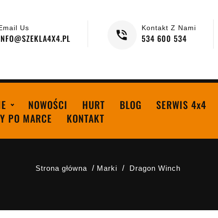
Email Us
Kontakt Z Nami
INFO@SZEKLA4X4.PL
534 600 534
IE
NOWOŚCI
HURT
BLOG
SERWIS 4x4
Y PO MARCE
KONTAKT
Strona główna
Marki
Dragon Winch