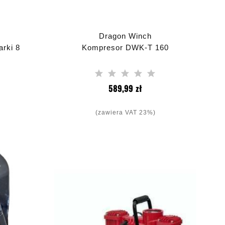
Dragon Winch
rki 8
Kompresor DWK-T 160
a
Cena
589,99 zł
(zawiera VAT 23%)