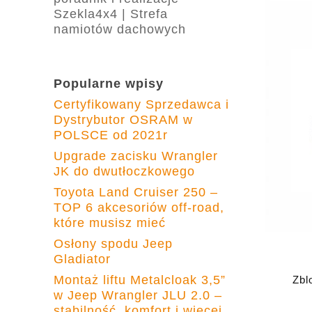
Szekla4x4 | Strefa
namiotów dachowych
Popularne wpisy
Certyfikowany Sprzedawca i
Dystrybutor OSRAM w
POLSCE od 2021r
Upgrade zacisku Wrangler
JK do dwutłoczkowego
Toyota Land Cruiser 250 –
TOP 6 akcesoriów off-road,
które musisz mieć
Osłony spodu Jeep
Gladiator
Montaż liftu Metalcloak 3,5”
Zbl
w Jeep Wrangler JLU 2.0 –
stabilność, komfort i więcej