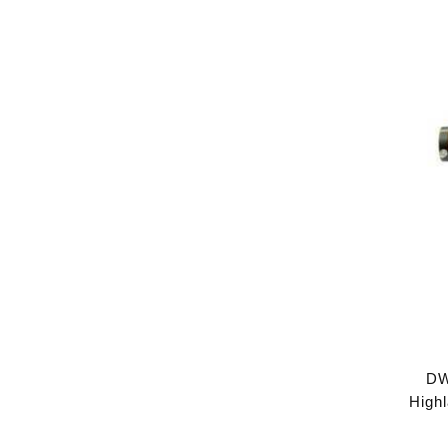
DW
High