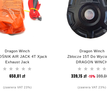
Dragon Winch
Dragon Winch
ŚNIK AIR JACK 4T Xjack
Zblocze 15T Do Wycią
Exhaust Jack
DRAGON WINC
Cena
Cena
650,01 zł
339,15 zł
399,0
-15%
podstawow
(zawiera VAT 23%)
(zawiera VAT 23%)