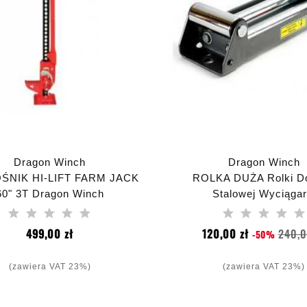
Dragon Winch
Dragon Winch
ŚNIK HI-LIFT FARM JACK
ROLKA DUŻA Rolki Do
60" 3T Dragon Winch
Stalowej Wyciągar
Samochodowej Prowa
Rolkowa
Cena
Cena
499,00 zł
120,00 zł
240,0
-50%
podstawow
(zawiera VAT 23%)
(zawiera VAT 23%)