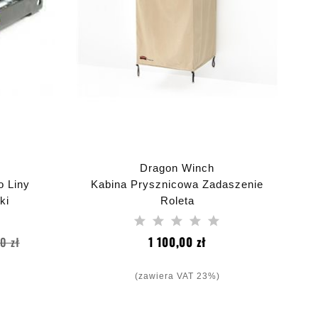
Dragon Winch
 Liny
Kabina Prysznicowa Zadaszenie
ki
Roleta
dnica
Cena
Cena
0 zł
1 100,00 zł
a
(zawiera VAT 23%)