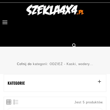

Cofnij do
kategorii: ODZIEŻ - Kaski, wodery...

KATEGORIE
Jest 5 produktów.