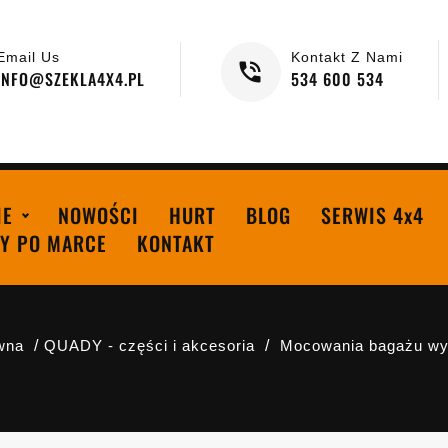
Email Us
Kontakt Z Nami
INFO@SZEKLA4X4.PL
534 600 534
IE
NOWOŚCI
HURT
BLOG
SERWIS 4x4
Y PO MARCE
KONTAKT
wna
QUADY - części i akcesoria
Mocowania bagażu wy