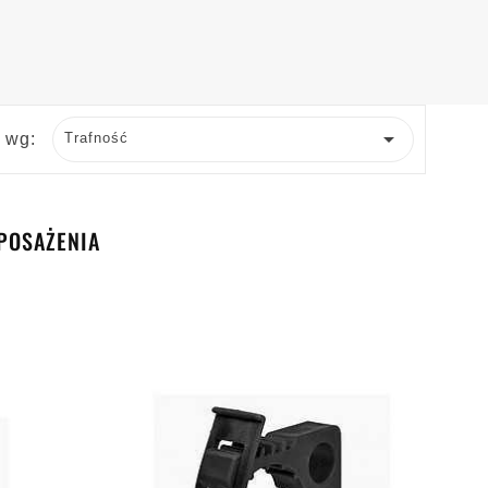

j wg:
Trafność
POSAŻENIA