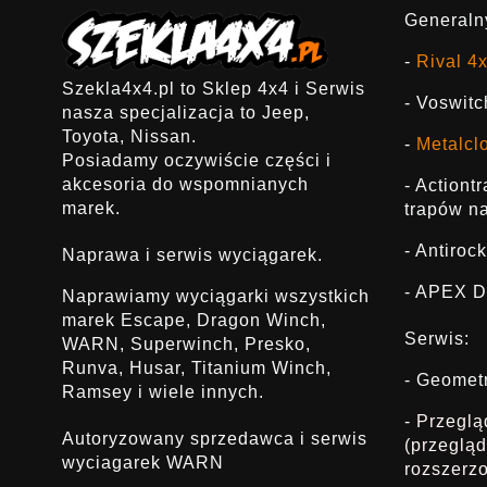
Generalny
-
Rival 4
Szekla4x4.pl to Sklep 4x4 i Serwis
- Voswitc
nasza specjalizacja to Jeep,
Toyota, Nissan.
-
Metalcl
Posiadamy oczywiście części i
akcesoria do wspomnianych
- Actiont
marek.
trapów na
- Antirock
Naprawa i serwis wyciągarek.
- APEX D
Naprawiamy wyciągarki wszystkich
marek Escape, Dragon Winch,
Serwis:
WARN, Superwinch, Presko,
Runva, Husar, Titanium Winch,
- Geomet
Ramsey i wiele innych.
- Przegl
Autoryzowany sprzedawca i serwis
(przeglą
wyciagarek WARN
rozszerz