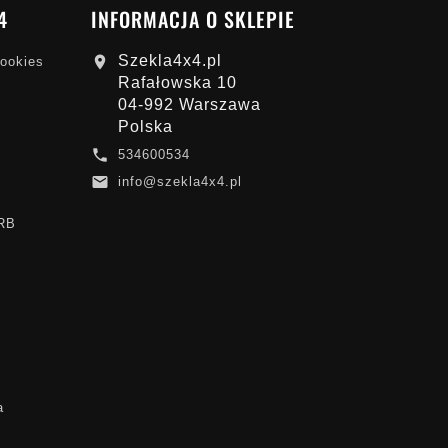
4
INFORMACJA O SKLEPIE
Szekla4x4.pl

cookies
Rafałowska 10
04-992 Warszawa
Polska

534600534

info@szekla4x4.pl
ARB
a