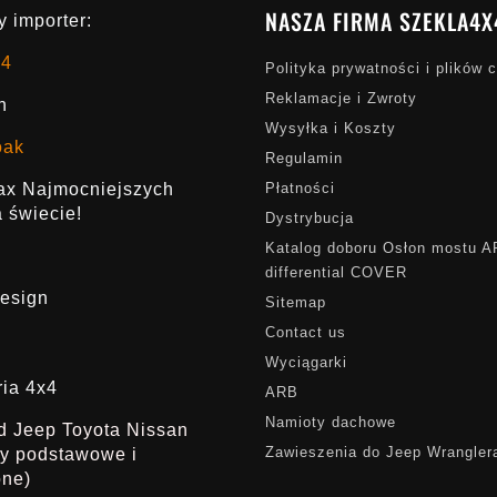
NASZA FIRMA SZEKLA4X
 importer:
x4
Polityka prywatności i plików 
Reklamacje i Zwroty
h
Wysyłka i Koszty
oak
Regulamin
rax Najmocniejszych
Płatności
 świecie!
Dystrybucja
Katalog doboru Osłon mostu 
differential COVER
esign
Sitemap
Contact us
Wyciągarki
ria 4x4
ARB
Namioty dachowe
ąd Jeep Toyota Nissan
Zawieszenia do Jeep Wrangler
dy podstawowe i
one)