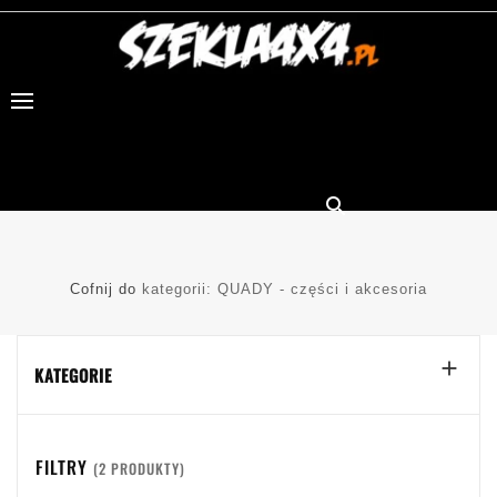

Cofnij do
kategorii: QUADY - części i akcesoria

KATEGORIE
FILTRY
(2 PRODUKTY)