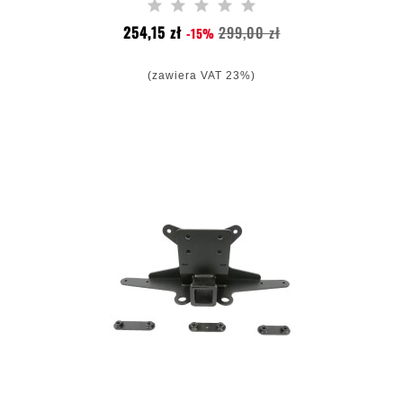
Cena
Cena
254,15 zł
299,00 zł
-15%
podstawowa
(zawiera VAT 23%)