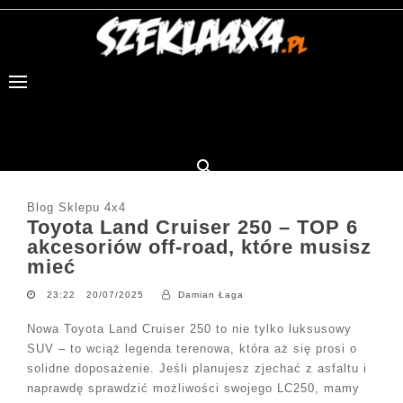

Blog Sklepu 4x4
Toyota Land Cruiser 250 – TOP 6
akcesoriów off-road, które musisz
mieć
23:22 20/07/2025
Damian Łaga
Nowa Toyota Land Cruiser 250 to nie tylko luksusowy
SUV – to wciąż legenda terenowa, która aż się prosi o
solidne doposażenie. Jeśli planujesz zjechać z asfaltu i
naprawdę sprawdzić możliwości swojego LC250, mamy