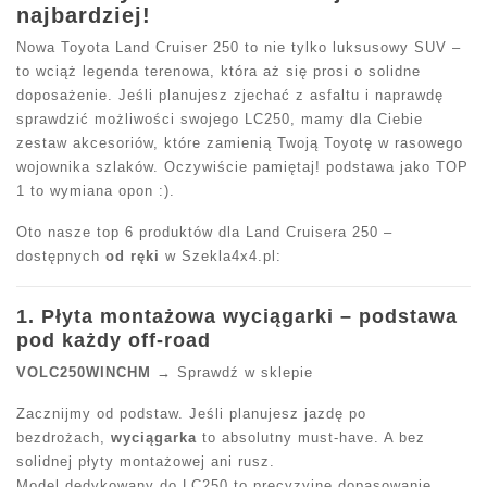
najbardziej!
Nowa Toyota Land Cruiser 250 to nie tylko luksusowy SUV –
to wciąż legenda terenowa, która aż się prosi o solidne
doposażenie. Jeśli planujesz zjechać z asfaltu i naprawdę
sprawdzić możliwości swojego LC250, mamy dla Ciebie
zestaw akcesoriów, które zamienią Twoją Toyotę w rasowego
wojownika szlaków. Oczywiście pamiętaj! podstawa jako TOP
1 to wymiana opon :).
Oto nasze top 6 produktów dla Land Cruisera 250 –
dostępnych
od ręki
w Szekla4x4.pl:
1. Płyta montażowa wyciągarki – podstawa
pod każdy off-road
VOLC250WINCHM
→ Sprawdź w sklepie
Zacznijmy od podstaw. Jeśli planujesz jazdę po
bezdrożach,
wyciągarka
to absolutny must-have. A bez
solidnej płyty montażowej ani rusz.
Model dedykowany do LC250 to precyzyjne dopasowanie,