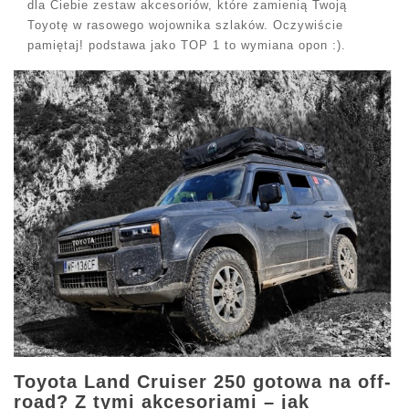
dla Ciebie zestaw akcesoriów, które zamienią Twoją
Toyotę w rasowego wojownika szlaków. Oczywiście
pamiętaj! podstawa jako TOP 1 to wymiana opon :).
Toyota Land Cruiser 250 gotowa na off-
road? Z tymi akcesoriami – jak