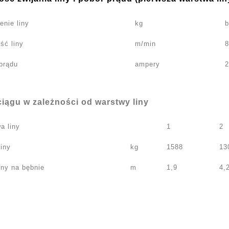
enie liny
kg
b
ść liny
m/min
8
prądu
ampery
2
ciągu w zależności od warstwy liny
a liny
1
2
liny
kg
1588
13
liny na bębnie
m
1,9
4,