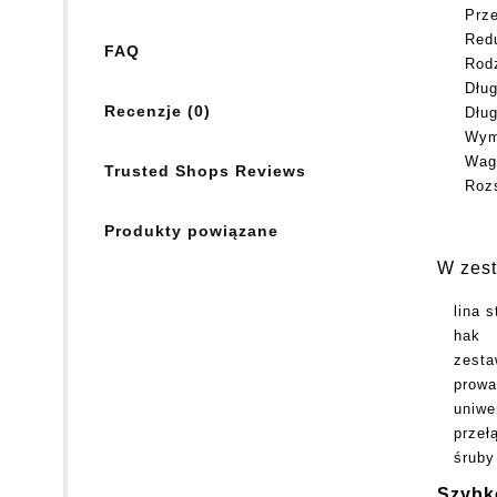
Przek
Redu
FAQ
Rodz
Długo
Recenzje (0)
Długo
Wymi
Waga 
Trusted Shops Reviews
Rozs
Produkty powiązane
W zest
lina 
hak
zesta
prowa
uniwe
przeł
śruby
Szybko