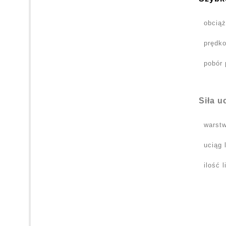
obciąż
prędko
pobór 
Siła u
warstw
uciąg 
ilość 