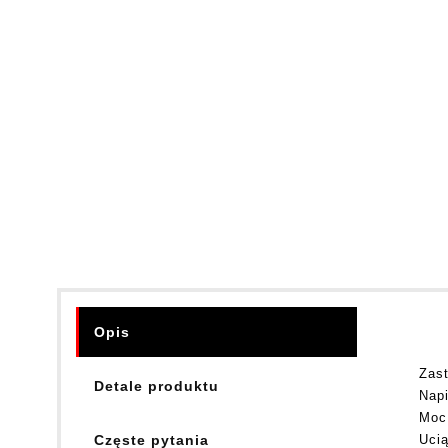
Opis
Zast
Detale produktu
Napię
Moc:
Częste pytania
Uciąg