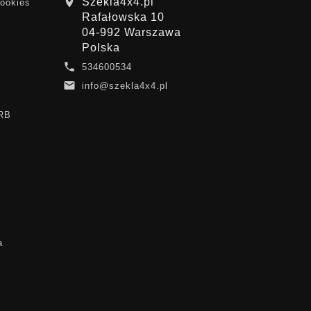
Szekla4x4.pl

cookies
Rafałowska 10
04-992 Warszawa
Polska

534600534

info@szekla4x4.pl
ARB
a