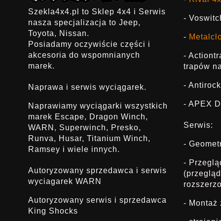
Szekla4x4.pl to Sklep 4x4 i Serwis
- Voswitc
nasza specjalizacja to Jeep,
Toyota, Nissan.
-
Metalcl
Posiadamy oczywiście części i
akcesoria do wspomnianych
- Actiont
marek.
trapów na
- Antirock
Naprawa i serwis wyciągarek.
- APEX D
Naprawiamy wyciągarki wszystkich
marek Escape, Dragon Winch,
Serwis:
WARN, Superwinch, Presko,
Runva, Husar, Titanium Winch,
- Geomet
Ramsey i wiele innych.
- Przegl
Autoryzowany sprzedawca i serwis
(przeglą
wyciagarek WARN
rozszerz
Autoryzowany serwis i sprzedawca
- Montaż
King Shocks