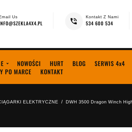
Email Us
Kontakt Z Nami
INFO@SZEKLA4X4.PL
534 600 534
IE
NOWOŚCI
HURT
BLOG
SERWIS 4x4
Y PO MARCE
KONTAKT
IĄGARKI ELEKTRYCZNE
DWH 3500 Dragon Winch Highl