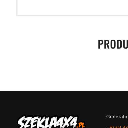
PRODU
Generalny
-
Rival 4