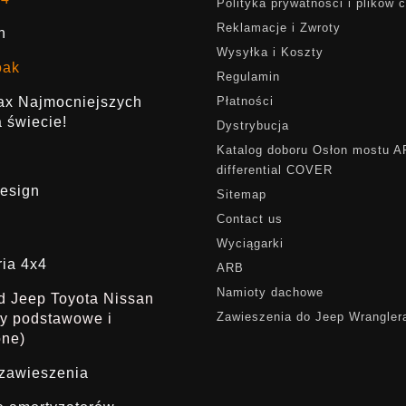
Polityka prywatności i plików 
Reklamacje i Zwroty
h
Wysyłka i Koszty
oak
Regulamin
rax Najmocniejszych
Płatności
 świecie!
Dystrybucja
Katalog doboru Osłon mostu 
differential COVER
esign
Sitemap
Contact us
Wyciągarki
ria 4x4
ARB
Namioty dachowe
ąd Jeep Toyota Nissan
Zawieszenia do Jeep Wrangler
dy podstawowe i
one)
 zawieszenia