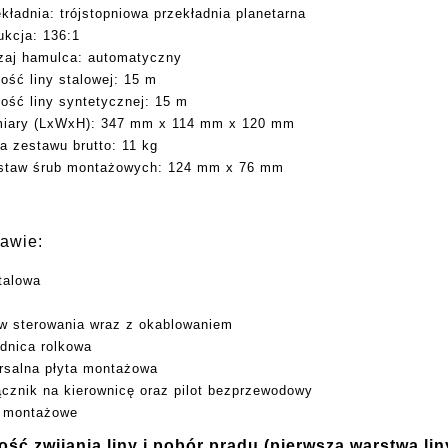
ładnia: trójstopniowa przekładnia planetarna
kcja: 136:1
aj hamulca: automatyczny
ść liny stalowej: 15 m
ść liny syntetycznej: 15 m
ary (LxWxH): 347 mm x 114 mm x 120 mm
zestawu brutto: 11 kg
taw śrub montażowych: 124 mm x 76 mm
awie:
stalowa
w sterowania wraz z okablowaniem
dnica rolkowa
rsalna płyta montażowa
ącznik na kierownicę oraz pilot bezprzewodowy
 montażowe
ść zwijania liny i pobór prądu (pierwsza warstwa lin