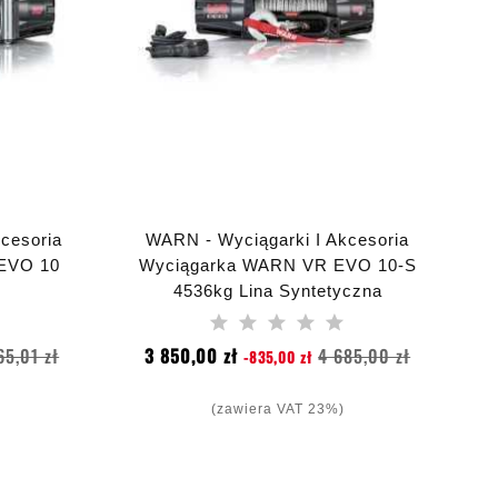
cesoria
WARN - Wyciągarki I Akcesoria
EVO 10
Wyciągarka WARN VR EVO 10-S
4536kg Lina Syntetyczna
Cena
Cena
Cena
65,01 zł
3 850,00 zł
4 685,00 zł
-835,00 zł
podstawowa
(zawiera VAT 23%)