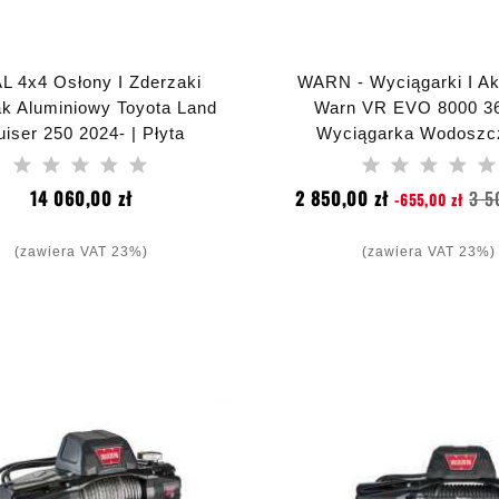
L 4x4 Osłony I Zderzaki
WARN - Wyciągarki I Ak
k Aluminiowy Toyota Land
Warn VR EVO 8000 3
uiser 250 2024- | Płyta
Wyciągarka Wodoszc
Wyciągarki
Elektryczna
Cena
Cena
14 060,00 zł
2 850,00 zł
3 5
-655,00 zł
podstawowa
(zawiera VAT 23%)
(zawiera VAT 23%)