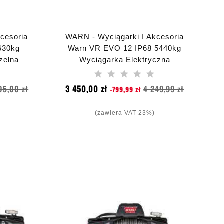
cesoria
WARN - Wyciągarki I Akcesoria
630kg
Warn VR EVO 12 IP68 5440kg
zelna
Wyciągarka Elektryczna
Cena
Cena
Cena
05,00 zł
3 450,00 zł
4 249,99 zł
-799,99 zł
podstawowa
(zawiera VAT 23%)