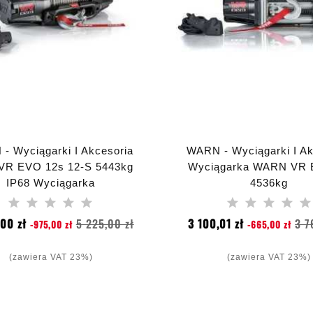
- Wyciągarki I Akcesoria
WARN - Wyciągarki I Ak
VR EVO 12s 12-S 5443kg
Wyciągarka WARN VR 
IP68 Wyciągarka
4536kg
Cena
Cena
Cena
00 zł
5 225,00 zł
3 100,01 zł
3 7
-975,00 zł
-665,00 zł
podstawowa
podstawowa
(zawiera VAT 23%)
(zawiera VAT 23%)