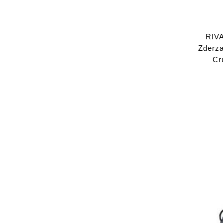
RIVA
Zderza
Cr