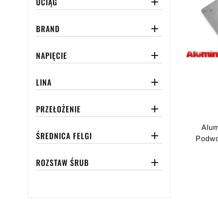
UCIĄG

BRAND

NAPIĘCIE

LINA

PRZEŁOŻENIE

Alum
ŚREDNICA FELGI

Podwoz
ROZSTAW ŚRUB
