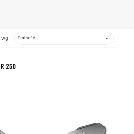

j wg:
Trafność
ER 250