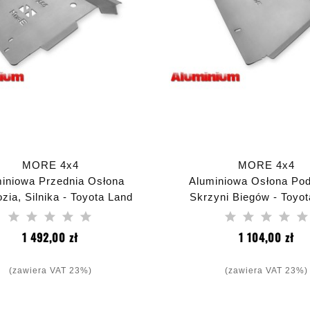
MORE 4x4
MORE 4x4
iniowa Przednia Osłona
Aluminiowa Osłona Pod
ia, Silnika - Toyota Land
Skrzyni Biegów - Toyo
Cruiser J250
Cruiser J250
Cena
Ce
1 492,00 zł
1 104,00 zł
(zawiera VAT 23%)
(zawiera VAT 23%)