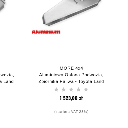
MORE 4x4
wozia,
Aluminiowa Osłona Podwozia,
ta Land
Zbiornika Paliwa - Toyota Land
Cruiser J250
na
Cena
1 523,00 zł
(zawiera VAT 23%)