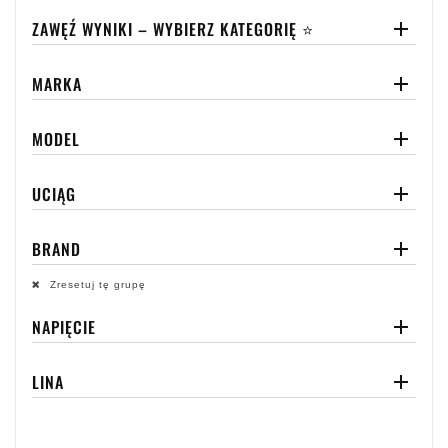
ZAWĘŹ WYNIKI – WYBIERZ KATEGORIĘ ⭐

MARKA

MODEL

UCIĄG

BRAND

Zresetuj tę grupę
NAPIĘCIE

LINA
