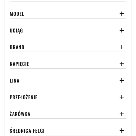
MODEL

UCIĄG

BRAND

NAPIĘCIE

LINA

PRZEŁOŻENIE

ŻARÓWKA

ŚREDNICA FELGI
