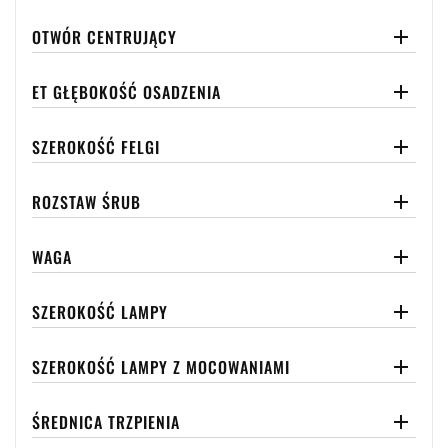
OTWÓR CENTRUJĄCY

ET GŁĘBOKOŚĆ OSADZENIA

SZEROKOŚĆ FELGI

ROZSTAW ŚRUB

WAGA

SZEROKOŚĆ LAMPY

SZEROKOŚĆ LAMPY Z MOCOWANIAMI

ŚREDNICA TRZPIENIA
