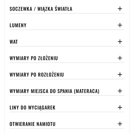
SOCZEWKA / WIĄZKA ŚWIATŁA

LUMENY

WAT

WYMIARY PO ZŁOŻENIU

WYMIARY PO ROZŁOŻENIU

WYMIARY MIEJSCA DO SPANIA (MATERACA)

LINY DO WYCIĄGAREK

OTWIERANIE NAMIOTU
