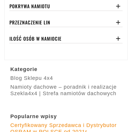
POKRYWA NAMIOTU

PRZEZNACZENIE LIN

ILOŚĆ OSÓB W NAMIOCIE

Kategorie
Blog Sklepu 4x4
Namioty dachowe – poradnik i realizacje
Szekla4x4 | Strefa namiotów dachowych
Popularne wpisy
Certyfikowany Sprzedawca i Dystrybutor
OSRAM w POLSCE od 2021r