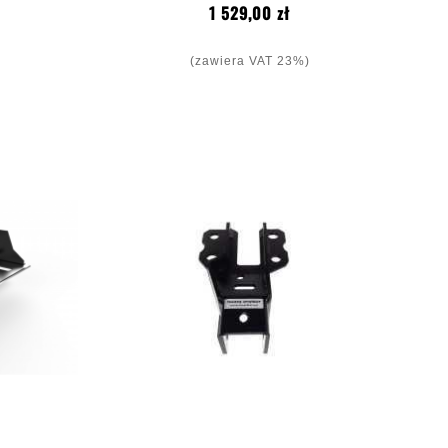
Biegów Alu
na
Cena
1 529,00 zł
(zawiera VAT 23%)