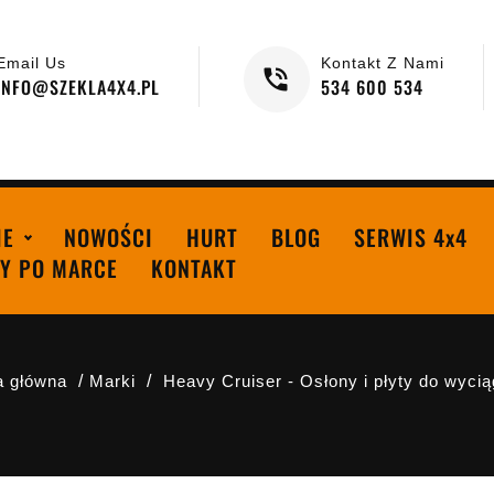
Email Us
Kontakt Z Nami
INFO@SZEKLA4X4.PL
534 600 534
IE
NOWOŚCI
HURT
BLOG
SERWIS 4x4
Y PO MARCE
KONTAKT
a główna
Marki
Heavy Cruiser - Osłony i płyty do wyci