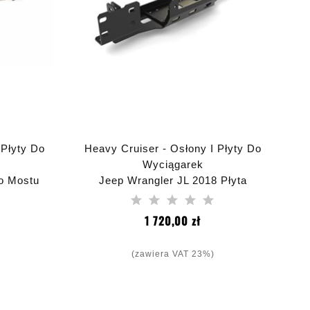
 Płyty Do
Heavy Cruiser - Osłony I Płyty Do
Wyciągarek
o Mostu
Jeep Wrangler JL 2018 Płyta
er JK
Montażowa Wyciągarki HD Pod
18
Oryginalny Zderzak W Wersji
a
Cena
1 720,00 zł
Amerykańskiej
(zawiera VAT 23%)