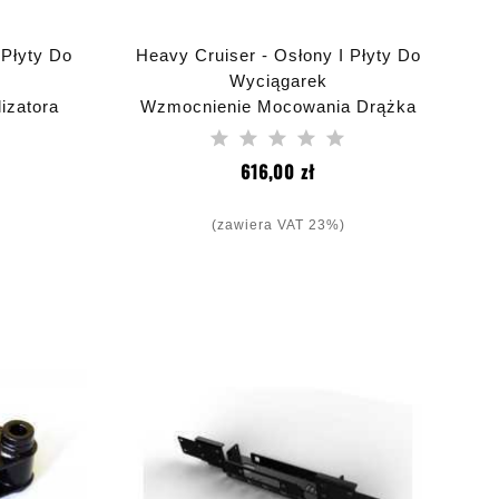
 Płyty Do
Heavy Cruiser - Osłony I Płyty Do
Wyciągarek
lizatora
Wzmocnienie Mocowania Drążka
ler JL
Panharda Do Ramy Jeep Wrangler
JK 2007-2018
na
Cena
616,00 zł
(zawiera VAT 23%)