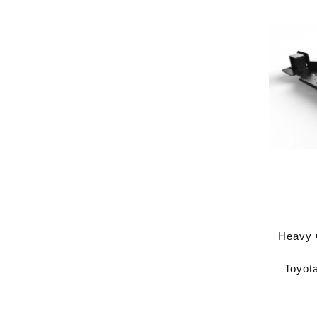
Heavy C
Toyot
2009 P