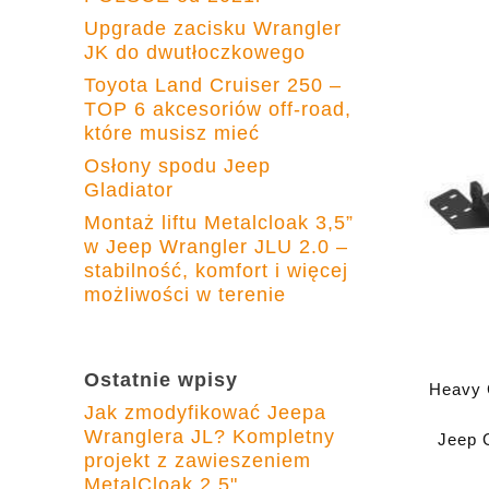
Upgrade zacisku Wrangler
JK do dwutłoczkowego
Toyota Land Cruiser 250 –
TOP 6 akcesoriów off-road,
które musisz mieć
Osłony spodu Jeep
Gladiator
Montaż liftu Metalcloak 3,5”
w Jeep Wrangler JLU 2.0 –
stabilność, komfort i więcej
możliwości w terenie
Ostatnie wpisy
Heavy C
Jak zmodyfikować Jeepa
Wranglera JL? Kompletny
Jeep 
projekt z zawieszeniem
2004 P
MetalCloak 2.5"