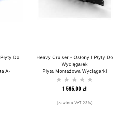
 Płyty Do
Heavy Cruiser - Osłony I Płyty Do
Wyciągarek
ta A-
Płyta Montażowa Wyciągarki
 Grand
JEEP JK Zderzak USA Pod
9-2004
Oryginalny Zderzak W Wersji
a
Cena
1 595,00 zł
Amerykańskiej Jeep Wrangler JK
2007-2016
(zawiera VAT 23%)