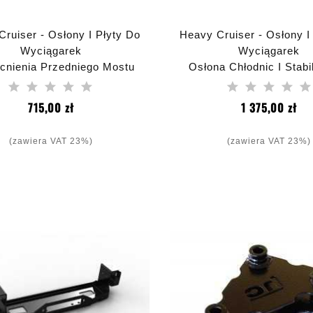
ruiser - Osłony I Płyty Do
Heavy Cruiser - Osłony I
Wyciągarek
Wyciągarek
nienia Przedniego Mostu
Osłona Chłodnic I Stabi
0 Jeep Wrangler JK 2007-
STANDARD Jeep Wrang
2018
Aluminiowa
Cena
Ce
715,00 zł
1 375,00 zł
(zawiera VAT 23%)
(zawiera VAT 23%)