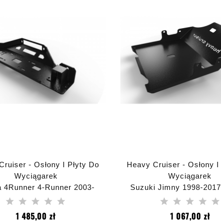
ruiser - Osłony I Płyty Do
Heavy Cruiser - Osłony I
Wyciągarek
Wyciągarek
a 4Runner 4-Runner 2003-
Suzuki Jimny 1998-2017
łyta Montażowa Wyciągarki
Mostu Przód I Silnika St
Cena
Ce
1 485,00 zł
1 067,00 zł