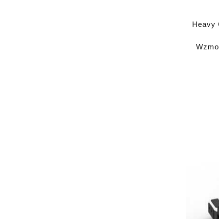
Heavy C
Wzmoc
Dana 3