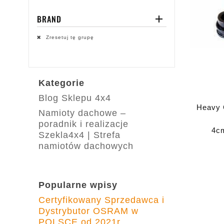
BRAND

Zresetuj tę grupę
Kategorie
Blog Sklepu 4x4
Heavy C
Namioty dachowe –
poradnik i realizacje
4cm
Szekla4x4 | Strefa
Wah
namiotów dachowych
Che
Popularne wpisy
Certyfikowany Sprzedawca i
Dystrybutor OSRAM w
POLSCE od 2021r