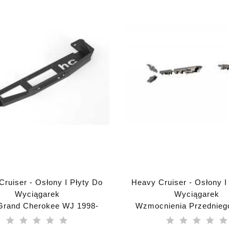
ruiser - Osłony I Płyty Do
Heavy Cruiser - Osłony I
Wyciągarek
Wyciągarek
Grand Cherokee WJ 1998-
Wzmocnienia Przednieg
łyta Montażowa Wyciągarki
Dana 30 Jeep Wrangler 