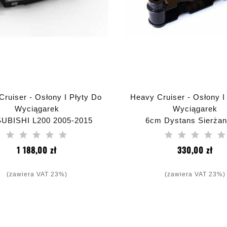
ruiser - Osłony I Płyty Do
Heavy Cruiser - Osłony I
Wyciągarek
Wyciągarek
UBISHI L200 2005-2015
6cm Dystans Sierżan
PŁYTA MONTAŻOWA
Wahacza 60 Mm Jeep
WYCIĄGARKI LIGHT
Cherokee WJ WG 199
Cena
Cen
1 188,00 zł
330,00 zł
(zawiera VAT 23%)
(zawiera VAT 23%)