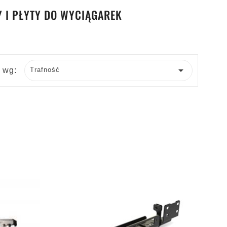
 I PŁYTY DO WYCIĄGAREK

j wg:
Trafność