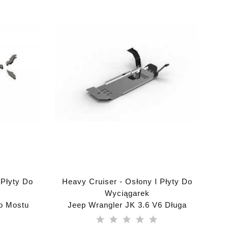
 Płyty Do
Heavy Cruiser - Osłony I Płyty Do
Wyciągarek
o Mostu
Jeep Wrangler JK 3.6 V6 Długa
JK 2007-
Pełna Osłona Silnika I Skrzyni