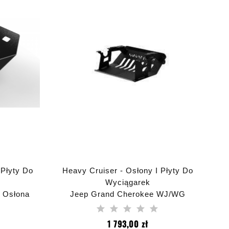
 Płyty Do
Heavy Cruiser - Osłony I Płyty Do
Wyciągarek
 Osłona
Jeep Grand Cherokee WJ/WG
al Czarna
1998-2004 Osłona Z Uchwytami
Do Szarpania - Heavy Cruiser
na
Cena
1 793,00 zł