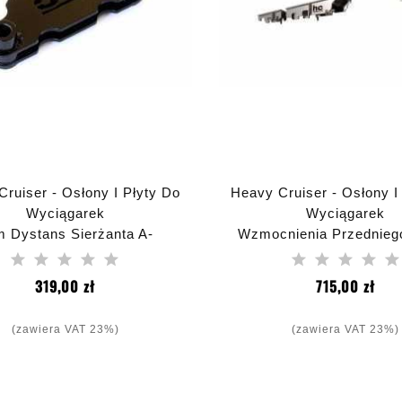
ruiser - Osłony I Płyty Do
Heavy Cruiser - Osłony I
Wyciągarek
Wyciągarek
 Dystans Sierżanta A-
Wzmocnienia Przednieg
acza 40 Mm Jeep Grand
Dana 44 Jeep Wrangl
rokee WJ WG 1999-2004
Rubicon 2007-20
Cena
Cen
319,00 zł
715,00 zł
(zawiera VAT 23%)
(zawiera VAT 23%)