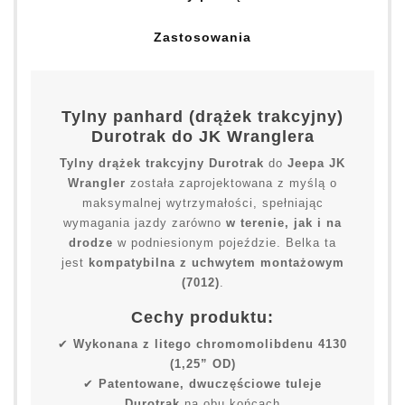
Zastosowania
Tylny panhard (drążek trakcyjny)
Durotrak do JK Wranglera
Tylny drążek trakcyjny Durotrak
do
Jeepa JK
Wrangler
została zaprojektowana z myślą o
maksymalnej wytrzymałości, spełniając
wymagania jazdy zarówno
w terenie, jak i na
drodze
w podniesionym pojeździe. Belka ta
jest
kompatybilna z uchwytem montażowym
(7012)
.
Cechy produktu:
✔
Wykonana z litego chromomolibdenu 4130
(1,25” OD)
✔
Patentowane, dwuczęściowe tuleje
Durotrak
na obu końcach