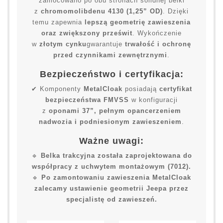
zamocowano po obu stronach solidnej belki
z
chromomolibdenu 4130 (1,25” OD)
. Dzięki
temu zapewnia
lepszą geometrię zawieszenia
oraz zwiększony prześwit
. Wykończenie
w
złotym cynku
gwarantuje
trwałość i ochronę
przed czynnikami zewnętrznymi
.
Bezpieczeństwo i certyfikacja:
✔ Komponenty
MetalCloak
posiadają
certyfikat
bezpieczeństwa FMVSS
w konfiguracji
z
oponami 37”, pełnym opancerzeniem
nadwozia i podniesionym zawieszeniem
.
Ważne uwagi:
🔹
Belka trakcyjna została zaprojektowana do
współpracy z uchwytem montażowym (7012).
🔹
Po zamontowaniu zawieszenia MetalCloak
zalecamy ustawienie geometrii Jeepa przez
specjalistę od zawieszeń.