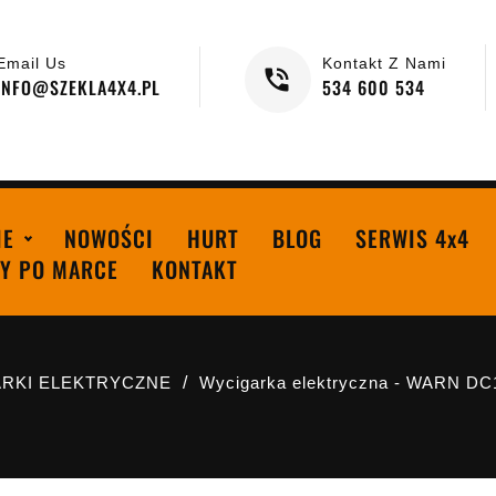
Email Us
Kontakt Z Nami
INFO@SZEKLA4X4.PL
534 600 534
IE
NOWOŚCI
HURT
BLOG
SERWIS 4x4
Y PO MARCE
KONTAKT
RKI ELEKTRYCZNE
Wycigarka elektryczna - WARN DC10