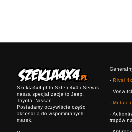
Generalny
-
Rival 4
Szekla4x4.pl to Sklep 4x4 i Serwis
- Voswitc
nasza specjalizacja to Jeep,
Toyota, Nissan.
-
Metalcl
Posiadamy oczywiście części i
akcesoria do wspomnianych
- Actiont
marek.
trapów na
- Antirock