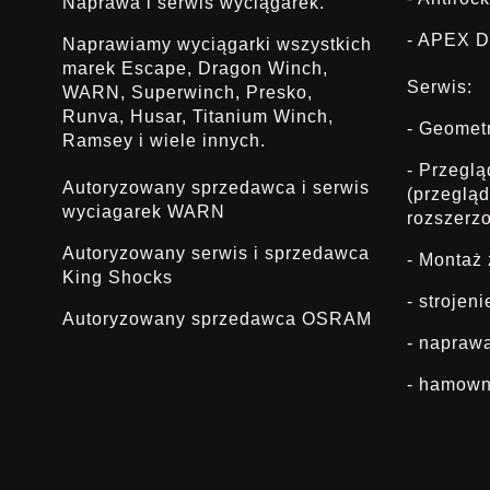
Naprawa i serwis wyciągarek.
- APEX D
Naprawiamy wyciągarki wszystkich
marek Escape, Dragon Winch,
Serwis:
WARN, Superwinch, Presko,
Runva, Husar, Titanium Winch,
- Geomet
Ramsey i wiele innych.
- Przegl
Autoryzowany sprzedawca i serwis
(przeglą
wyciagarek WARN
rozszerz
Autoryzowany serwis i sprzedawca
- Montaż
King Shocks
- strojen
Autoryzowany sprzedawca OSRAM
- napraw
- hamown