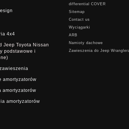
differential COVER
esign
Sitemap
Contact us
Wyciągarki
ria 4x4
ARB
Namioty dachowe
ąd Jeep Toyota Nissan
Zawieszenia do Jeep Wrangler
dy podstawowe i
one)
 zawieszenia
ie amortyzatorów
a amortyzatorów
ia amortyzatorów