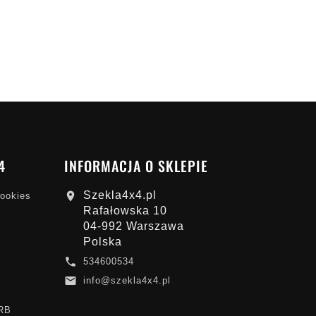
4
INFORMACJA O SKLEPIE
Szekla4x4.pl

cookies
Rafałowska 10
04-992 Warszawa
Polska

534600534

info@szekla4x4.pl
ARB