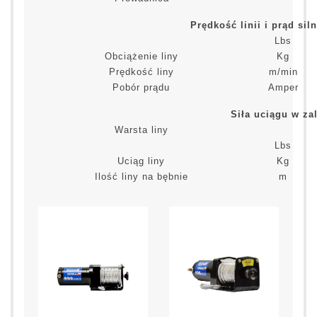
Prędkość linii i prąd sil
Lbs
Obciążenie liny
Kg
Prędkość liny
m/min
Pobór prądu
Amper
Siła uciągu w za
Warsta liny
Lbs
Uciąg liny
Kg
Ilość liny na bębnie
m