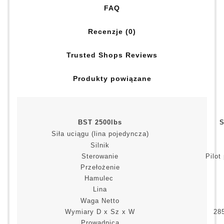
FAQ
Recenzje (0)
Trusted Shops Reviews
Produkty powiązane
BST 2500lbs
S
Siła uciągu (lina pojedyncza)
Silnik
Sterowanie
Pilo
Przełożenie
Hamulec
Lina
Waga Netto
Wymiary D x Sz x W
28
Prowadnica