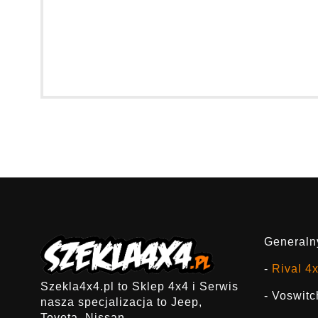
Generalny
-
Rival 4
Szekla4x4.pl to Sklep 4x4 i Serwis
- Voswitc
nasza specjalizacja to Jeep,
Toyota, Nissan.