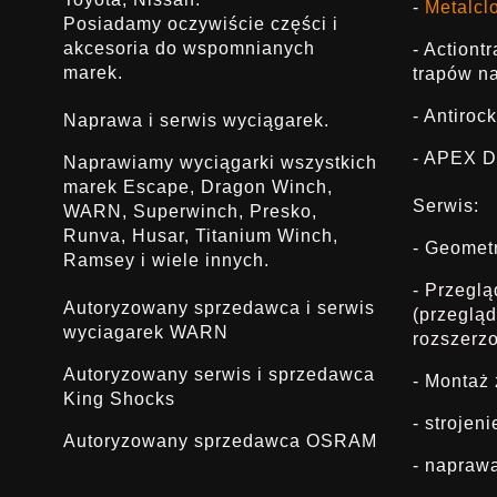
-
Metalcl
Posiadamy oczywiście części i
akcesoria do wspomnianych
- Actiont
marek.
trapów na
- Antirock
Naprawa i serwis wyciągarek.
- APEX D
Naprawiamy wyciągarki wszystkich
marek Escape, Dragon Winch,
Serwis:
WARN, Superwinch, Presko,
Runva, Husar, Titanium Winch,
- Geomet
Ramsey i wiele innych.
- Przegl
Autoryzowany sprzedawca i serwis
(przeglą
wyciagarek WARN
rozszerz
Autoryzowany serwis i sprzedawca
- Montaż
King Shocks
- strojen
Autoryzowany sprzedawca OSRAM
- napraw