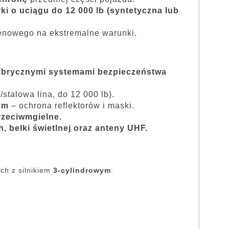
o uciągu do 12 000 lb (syntetyczna lub
enowego na ekstremalne warunki.
fabrycznymi systemami bezpieczeństwa
talowa lina, do 12 000 lb).
mm
– ochrona reflektorów i maski.
zeciwmgielne.
 belki świetlnej oraz anteny UHF.
ch z silnikiem
3-cylindrowym
.