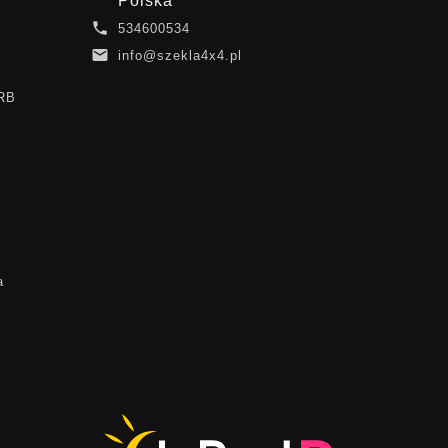
Polska

534600534

info@szekla4x4.pl
ARB
a