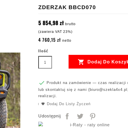
ZDERZAK BBCD070
5 854,98 zł
brutto
(zawiera VAT 23%)
4 760,15 zł
netto
Ilość

Dodaj Do Koszy

Produkt na zamówienie — czas realizacji m
lub skontaktuj się z nami (
biuro@szekla4x4.pl
realizacji.
Dodaj Do Listy Życzeń
Udostępnij