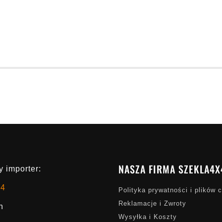
NASZA FIRMA SZEKLA4X
 importer:
x4
Polityka prywatności i plików 
Reklamacje i Zwroty
h
Wysyłka i Koszty