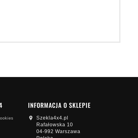
4
INFORMACJA O SKLEPIE
Szekla4x4.pl

cookies
Rafałowska 10
04-992 Warszawa