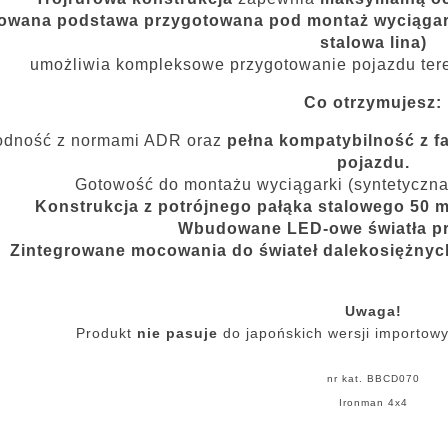
wana podstawa przygotowana pod montaż wyciągarki 
stalowa lina)
umożliwia kompleksowe przygotowanie pojazdu ter
Co otrzymujesz:
odność z normami ADR oraz
pełna kompatybilność z 
pojazdu.
Gotowość do montażu wyciągarki (syntetyczna/s
Konstrukcja z potrójnego pałąka stalowego 50 
Wbudowane LED-owe światła pr
Zintegrowane mocowania do świateł dalekosiężnych,
Uwaga!
Produkt
nie pasuje
do japońskich wersji importowy
nr kat. BBCD070
Ironman 4x4