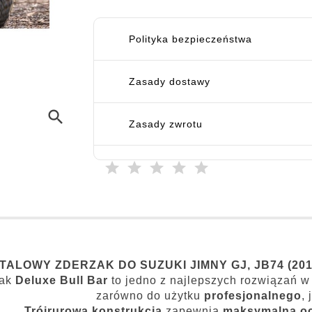
Polityka bezpieczeństwa
Zasady dostawy
search
Zasady zwrotu
TALOWY ZDERZAK DO SUZUKI JIMNY GJ, JB74 (2018+
zak
Deluxe Bull Bar
to jedno z najlepszych rozwiązań w 
zarówno do użytku
profesjonalnego
, 
Trójrurowa konstrukcja
zapewnia
maksymalną o