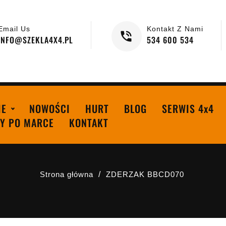
Email Us
Kontakt Z Nami
INFO@SZEKLA4X4.PL
534 600 534
IE
NOWOŚCI
HURT
BLOG
SERWIS 4x4
Y PO MARCE
KONTAKT
Strona główna
ZDERZAK BBCD070