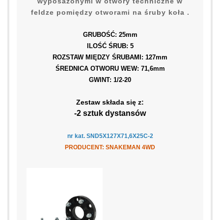
wyposażonymi w otwory techniczne w
feldze pomiędzy otworami na śruby koła .
GRUBOŚĆ: 25mm
ILOŚĆ ŚRUB: 5
ROZSTAW MIĘDZY ŚRUBAMI: 127mm
ŚREDNICA OTWORU WEW: 71,6mm
GWINT: 1/2-20
Zestaw składa się z:
-2 sztuk dystansów
nr kat. SND5X127X71,6X25C-2
PRODUCENT:
SNAKEMAN 4WD