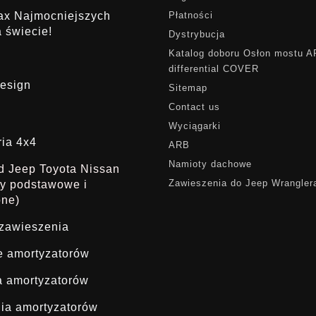
rax Najmocniejszych
Płatności
 świecie!
Dystrybucja
Katalog doboru Osłon mostu 
differential COVER
esign
Sitemap
Contact us
Wyciągarki
ria 4x4
ARB
Namioty dachowe
ąd Jeep Toyota Nissan
Zawieszenia do Jeep Wrangler
dy podstawowe i
one)
 zawieszenia
ie amortyzatorów
a amortyzatorów
ia amortyzatorów