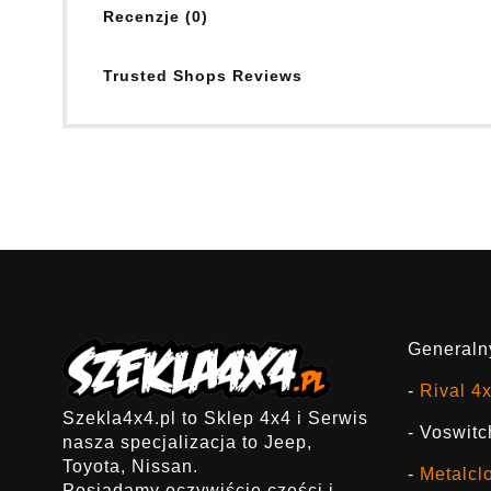
Recenzje (0)
Trusted Shops Reviews
Generalny
-
Rival 4
Szekla4x4.pl to Sklep 4x4 i Serwis
- Voswitc
nasza specjalizacja to Jeep,
Toyota, Nissan.
-
Metalcl
Posiadamy oczywiście części i