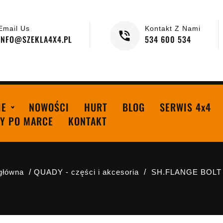
Email Us
Kontakt Z Nami
INFO@SZEKLA4X4.PL
534 600 534
IE
NOWOŚCI
HURT
BLOG
SERWIS 4x4
Y PO MARCE
KONTAKT
główna
QUADY - części i akcesoria
SH.FLANGE BOLT