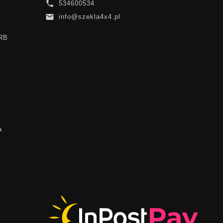

534600534

info@szekla4x4.pl
ARB
a