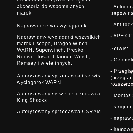
akcesoria do wspomnianych
- Actiont
marek.
trapów na
- Antirock
Naprawa i serwis wyciągarek.
- APEX D
Naprawiamy wyciągarki wszystkich
marek Escape, Dragon Winch,
Serwis:
WARN, Superwinch, Presko,
Runva, Husar, Titanium Winch,
- Geomet
Ramsey i wiele innych.
- Przegl
Autoryzowany sprzedawca i serwis
(przeglą
wyciagarek WARN
rozszerz
Autoryzowany serwis i sprzedawca
- Montaż
King Shocks
- strojen
Autoryzowany sprzedawca OSRAM
- napraw
- hamown