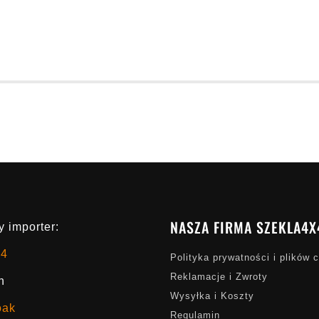
NASZA FIRMA SZEKLA4X
 importer:
x4
Polityka prywatności i plików 
Reklamacje i Zwroty
h
Wysyłka i Koszty
oak
Regulamin