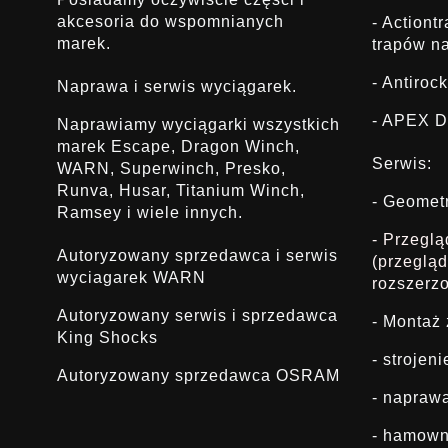
akcesoria do wspomnianych
- Actiont
marek.
trapów na
- Antirock
Naprawa i serwis wyciągarek.
- APEX D
Naprawiamy wyciągarki wszystkich
marek Escape, Dragon Winch,
Serwis:
WARN, Superwinch, Presko,
Runva, Husar, Titanium Winch,
- Geomet
Ramsey i wiele innych.
- Przegl
Autoryzowany sprzedawca i serwis
(przeglą
wyciagarek WARN
rozszerz
Autoryzowany serwis i sprzedawca
- Montaż
King Shocks
- strojen
Autoryzowany sprzedawca OSRAM
- napraw
- hamown