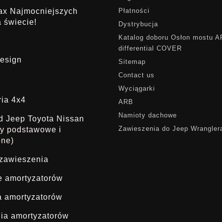
rax Najmocniejszych
Płatności
 świecie!
Dystrybucja
Katalog doboru Osłon mostu 
differential COVER
esign
Sitemap
Contact us
Wyciągarki
ria 4x4
ARB
Namioty dachowe
ąd Jeep Toyota Nissan
Zawieszenia do Jeep Wrangler
dy podstawowe i
one)
 zawieszenia
ie amortyzatorów
a amortyzatorów
ia amortyzatorów