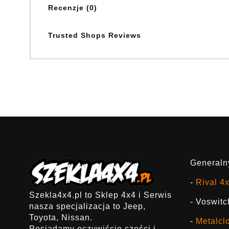
Recenzje (0)
Trusted Shops Reviews
Generalny
-
Rival 4
Szekla4x4.pl to Sklep 4x4 i Serwis
- Voswitc
nasza specjalizacja to Jeep,
Toyota, Nissan.
-
Metalcl
Posiadamy oczywiście części i