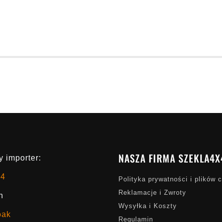
NASZA FIRMA SZEKLA4X
 importer:
x4
Polityka prywatności i plików 
Reklamacje i Zwroty
h
Wysyłka i Koszty
oak
Regulamin