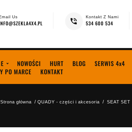
Email Us
Kontakt Z Nami
INFO@SZEKLA4X4.PL
534 600 534
IE
NOWOŚCI
HURT
BLOG
SERWIS 4x4
Y PO MARCE
KONTAKT
Strona główna
QUADY - części i akcesoria
SEAT SET