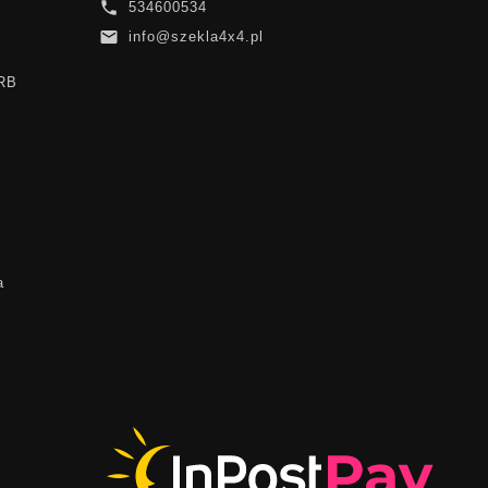

534600534

info@szekla4x4.pl
ARB
a