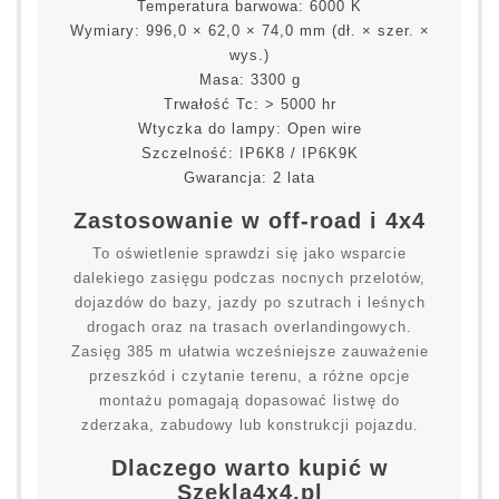
Temperatura barwowa: 6000 K
Wymiary: 996,0 × 62,0 × 74,0 mm (dł. × szer. ×
wys.)
Masa: 3300 g
Trwałość Tc: > 5000 hr
Wtyczka do lampy: Open wire
Szczelność: IP6K8 / IP6K9K
Gwarancja: 2 lata
Zastosowanie w off-road i 4x4
To oświetlenie sprawdzi się jako wsparcie
dalekiego zasięgu podczas nocnych przelotów,
dojazdów do bazy, jazdy po szutrach i leśnych
drogach oraz na trasach overlandingowych.
Zasięg 385 m ułatwia wcześniejsze zauważenie
przeszkód i czytanie terenu, a różne opcje
montażu pomagają dopasować listwę do
zderzaka, zabudowy lub konstrukcji pojazdu.
Dlaczego warto kupić w
Szekla4x4.pl