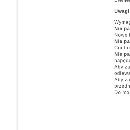
Eleme
Uwagi
Wymaga
Nie pa
Nowe b
Nie pa
Contro
Nie pa
napędo
Aby za
odlewa
Aby za
przedn
Do mon