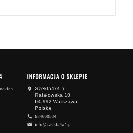
4
INFORMACJA O SKLEPIE
Szekla4x4.pl

cookies
Rafałowska 10
04-992 Warszawa
Polska

534600534

info@szekla4x4.pl