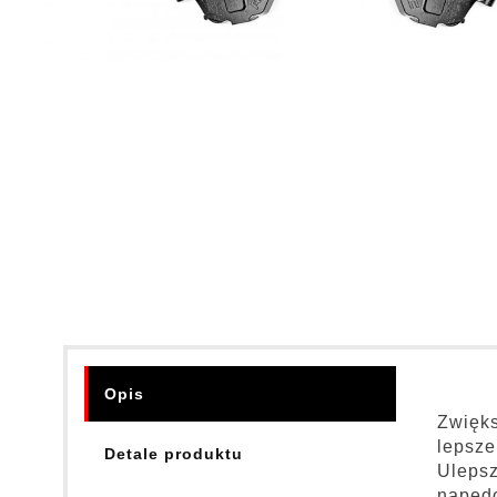
Opis
Zwięks
lepsze
Detale produktu
Ulepsz
napędo