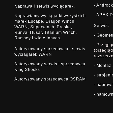
- Antirock
Naprawa i serwis wyciągarek.
- APEX D
Naprawiamy wyciągarki wszystkich
marek Escape, Dragon Winch,
Serwis:
WARN, Superwinch, Presko,
Runva, Husar, Titanium Winch,
- Geomet
Ramsey i wiele innych.
- Przegl
Autoryzowany sprzedawca i serwis
(przeglą
wyciagarek WARN
rozszerz
Autoryzowany serwis i sprzedawca
- Montaż
King Shocks
- strojen
Autoryzowany sprzedawca OSRAM
- napraw
- hamown