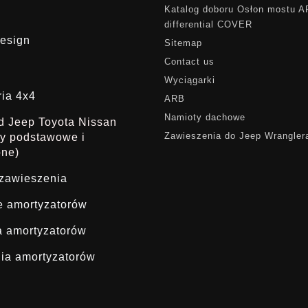
Katalog doboru Osłon mostu 
differential COVER
esign
Sitemap
Contact us
Wyciągarki
ria 4x4
ARB
Namioty dachowe
ąd Jeep Toyota Nissan
Zawieszenia do Jeep Wrangler
dy podstawowe i
one)
 zawieszenia
ie amortyzatorów
a amortyzatorów
ia amortyzatorów