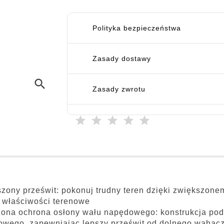
Polityka bezpieczeństwa
Zasady dostawy
search
Zasady zwrotu
zony prześwit: pokonuj trudny teren dzięki zwiększon
 właściwości terenowe
ona ochrona osłony wału napędowego: konstrukcja pod
wego, zapewniając lepszy prześwit od dolnego wahacza