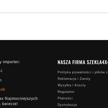
NASZA FIRMA SZEKLA4X
 importer:
x4
Polityka prywatności i plików 
Reklamacje i Zwroty
h
Wysyłka i Koszty
oak
Regulamin
rax Najmocniejszych
Płatności
 świecie!
Dystrybucja