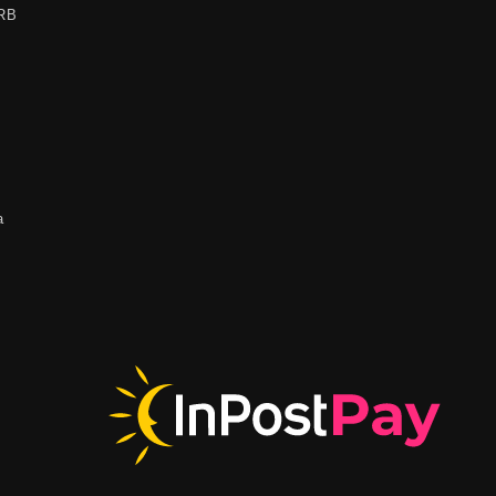
ARB
a