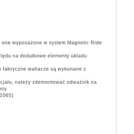
są one wyposażone w system Magnetic Ride
ględu na dodatkowe elementy układu
y fabryczne wahacze są wykonane z
ncjału, należy zdemontować odważnik na
ony
C1065)