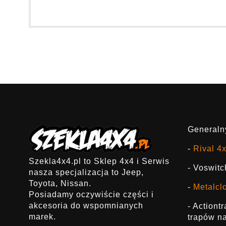
Generalny
-
Rival 4
Szekla4x4.pl to Sklep 4x4 i Serwis
- Voswitc
nasza specjalizacja to Jeep,
Toyota, Nissan.
-
Metalcl
Posiadamy oczywiście części i
akcesoria do wspomnianych
- Actiont
marek.
trapów na