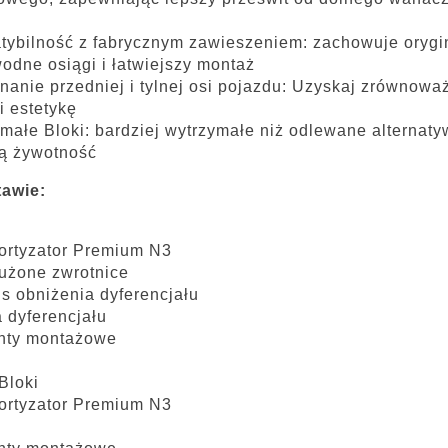
ybilność z fabrycznym zawieszeniem: zachowuje orygi
odne osiągi i łatwiejszy montaż
anie przedniej i tylnej osi pojazdu: Uzyskaj zrównow
i estetykę
małe Bloki: bardziej wytrzymałe niż odlewane alternat
ą żywotność
tawie:
ortyzator Premium N3
użone zwrotnice
s obniżenia dyferencjału
 dyferencjału
nty montażowe
 Bloki
ortyzator Premium N3