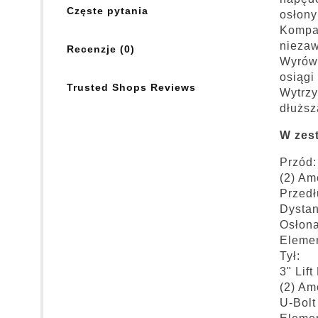
Częste pytania
osłony
Kompat
niezaw
Recenzje (0)
Wyrówn
osiągi 
Trusted Shops Reviews
Wytrzy
dłuższ
W zes
Przód:
(2) Am
Przedł
Dystan
Osłona
Eleme
Tył:
3" Lift
(2) Am
U-Bolt