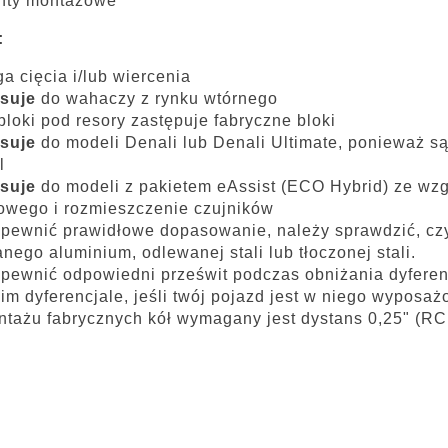
nty montażowe
:
 cięcia i/lub wiercenia
suje
do wahaczy z rynku wtórnego
loki pod resory zastępuje fabryczne bloki
suje
do modeli Denali lub Denali Ultimate, ponieważ 
l
suje
do modeli z pakietem eAssist (ECO Hybrid) ze wz
wego i rozmieszczenie czujników
pewnić prawidłowe dopasowanie, należy sprawdzić, cz
nego aluminium, odlewanej stali lub tłoczonej stali.
pewnić odpowiedni prześwit podczas obniżania dyfere
im dyferencjale, jeśli twój pojazd jest w niego wyposaż
tażu fabrycznych kół wymagany jest dystans 0,25" (R