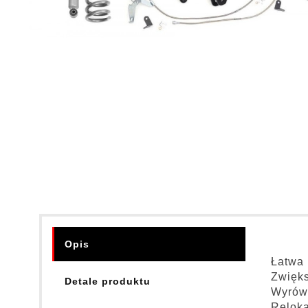
Opis
Łatwa 
Zwięks
Detale produktu
Wyrówn
Reloka