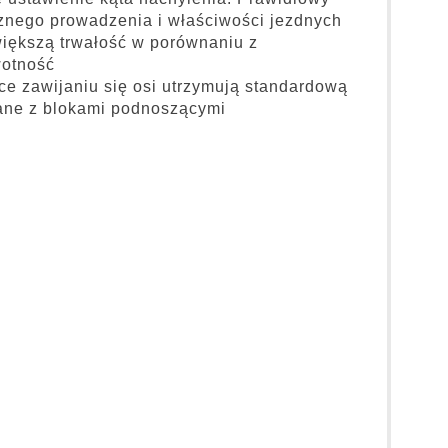
znego prowadzenia i właściwości jezdnych
większą trwałość w porównaniu z
wotność
ce zawijaniu się osi utrzymują standardową
zane z blokami podnoszącymi