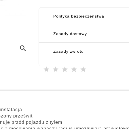
Polityka bezpieczeństwa
Zasady dostawy
search
Zasady zwrotu
instalacja
zony prześwit
uje przód pojazdu z tyłem
cja mocowania wahaczy radius umożliwiają prawidłowe