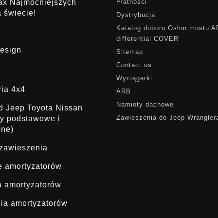
rax Najmocniejszych
Płatności
 świecie!
Dystrybucja
Katalog doboru Osłon mostu 
differential COVER
esign
Sitemap
Contact us
Wyciągarki
ria 4x4
ARB
Namioty dachowe
ąd Jeep Toyota Nissan
Zawieszenia do Jeep Wrangler
dy podstawowe i
one)
 zawieszenia
ie amortyzatorów
a amortyzatorów
ia amortyzatorów