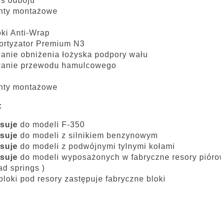
s odboju
nty montażowe
loki Anti-Wrap
ortyzator Premium N3
nie obniżenia łożyska podpory wału
anie przewodu hamulcowego
nty montażowe
:
suje
do modeli F-350
suje
do modeli z silnikiem benzynowym
suje
do modeli z podwójnymi tylnymi kołami
suje
do modeli wyposażonych w fabryczne resory piórow
ad springs )
loki pod resory zastępuje fabryczne bloki