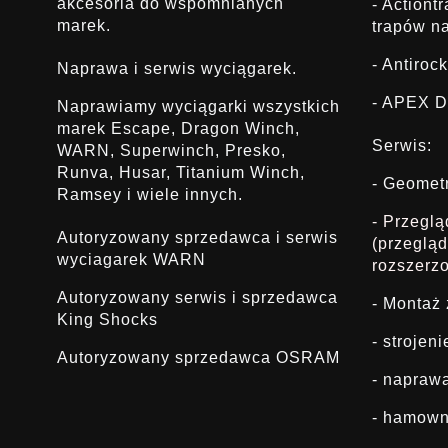
akcesoria do wspomnianych
- Actiont
marek.
trapów na
- Antirock
Naprawa i serwis wyciągarek.
- APEX D
Naprawiamy wyciągarki wszystkich
marek Escape, Dragon Winch,
Serwis:
WARN, Superwinch, Presko,
Runva, Husar, Titanium Winch,
- Geomet
Ramsey i wiele innych.
- Przegl
Autoryzowany sprzedawca i serwis
(przeglą
wyciagarek WARN
rozszerz
Autoryzowany serwis i sprzedawca
- Montaż
King Shocks
- strojen
Autoryzowany sprzedawca OSRAM
- napraw
- hamown