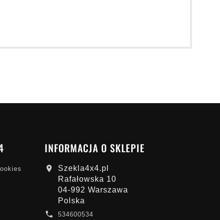
4
INFORMACJA O SKLEPIE
Szekla4x4.pl

cookies
Rafałowska 10
04-992 Warszawa
Polska

534600534