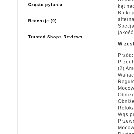
Częste pytania
kąt na
Bloki 
altern
Recenzje (0)
Specja
jakość
Trusted Shops Reviews
W zes
Przód:
Przed
(2) Am
Wahac
Regul
Mocow
Obniże
Obniż
Reloka
Wąs pr
Przewo
Mocow