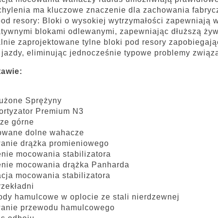
chylenia ma kluczowe znaczenie dla zachowania fabryc
pod resory: Bloki o wysokiej wytrzymałości zapewniają 
atywnymi blokami odlewanymi, zapewniając dłuższą ży
lnie zaprojektowane tylne bloki pod resory zapobiegają
 jazdy, eliminując jednocześnie typowe problemy zwią
tawie:
łużone Sprężyny
ortyzator Premium N3
ze górne
owane dolne wahacze
anie drążka promieniowego
nie mocowania stabilizatora
enie mocowania drążka Panharda
cja mocowania stabilizatora
zekładni
dy hamulcowe w oplocie ze stali nierdzewnej
anie przewodu hamulcowego