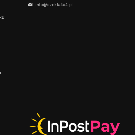

info@szekla4x4.pl
ARB
a