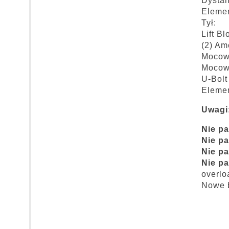
Dystan
Eleme
Tył:
Lift B
(2) Am
Mocowa
Mocow
U-Bolt
Eleme
Uwagi
Nie pa
Nie pa
Nie pa
Nie pa
overlo
Nowe b