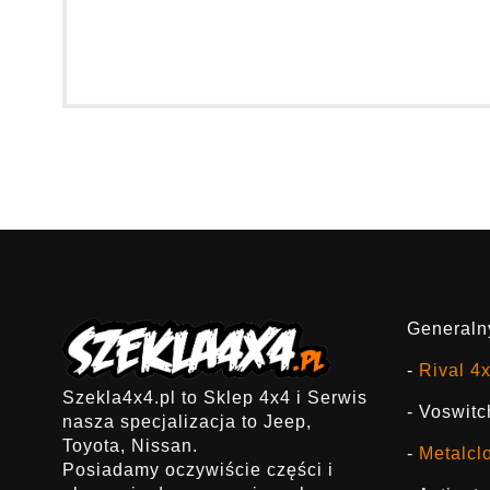
Generalny
-
Rival 4
Szekla4x4.pl to Sklep 4x4 i Serwis
- Voswitc
nasza specjalizacja to Jeep,
Toyota, Nissan.
-
Metalcl
Posiadamy oczywiście części i