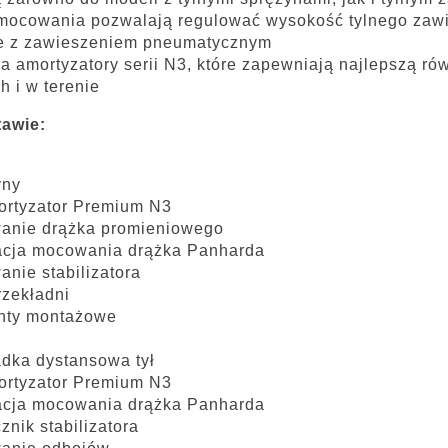
mocowania pozwalają regulować wysokość tylnego zawies
e z zawieszeniem pneumatycznym
a amortyzatory serii N3, które zapewniają najlepszą 
h i w terenie
tawie:
yny
ortyzator Premium N3
anie drążka promieniowego
acja mocowania drążka Panharda
nie stabilizatora
zekładni
nty montażowe
dka dystansowa tył
ortyzator Premium N3
acja mocowania drążka Panharda
cznik stabilizatora