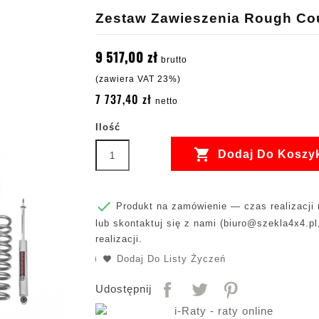
Zestaw Zawieszenia Rough Coun
9 517,00 zł
brutto
(zawiera VAT 23%)
7 737,40 zł
netto
Ilość

Dodaj Do Koszy

Produkt na zamówienie — czas realizacji m
lub skontaktuj się z nami (
biuro@szekla4x4.pl
realizacji.
Dodaj Do Listy Życzeń
Udostępnij