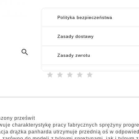
Polityka bezpieczeństwa
Zasady dostawy
search
Zasady zwrotu
zony prześwit
uje charakterystykę pracy fabrycznych sprężyny prog
cja drążka panharda utrzymuje przednią oś w odpowie
 zarówno do modeli z tylnymi sprężynami, jak i tylny