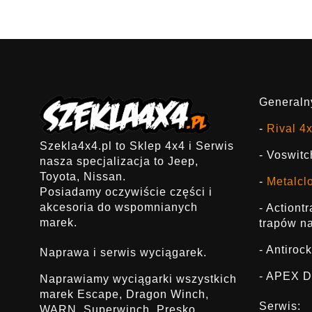
Generalny
-
Rival 4
Szekla4x4.pl to Sklep 4x4 i Serwis
- Voswitc
nasza specjalizacja to Jeep,
Toyota, Nissan.
-
Metalcl
Posiadamy oczywiście części i
akcesoria do wspomnianych
- Actiont
marek.
trapów na
- Antirock
Naprawa i serwis wyciągarek.
- APEX D
Naprawiamy wyciągarki wszystkich
marek Escape, Dragon Winch,
Serwis:
WARN, Superwinch, Presko,