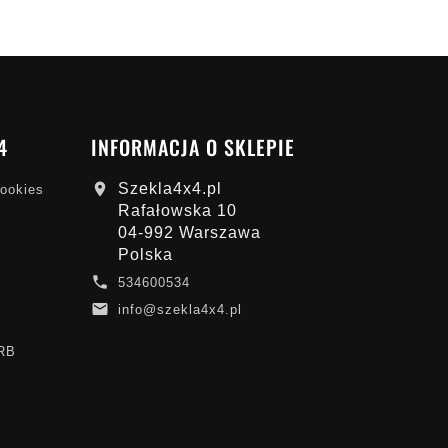
4
INFORMACJA O SKLEPIE
Szekla4x4.pl

cookies
Rafałowska 10
04-992 Warszawa
Polska

534600534

info@szekla4x4.pl
ARB