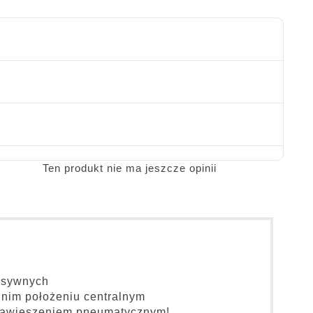
Ten produkt nie ma jeszcze opinii
resywnych
dnim położeniu centralnym
m zawieszeniem pneumatycznym!