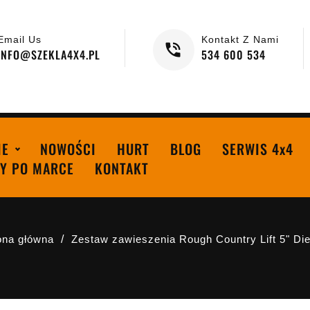
Email Us
Kontakt Z Nami
INFO@SZEKLA4X4.PL
534 600 534
IE
NOWOŚCI
HURT
BLOG
SERWIS 4x4
Y PO MARCE
KONTAKT
ona główna
Zestaw zawieszenia Rough Country Lift 5" Die