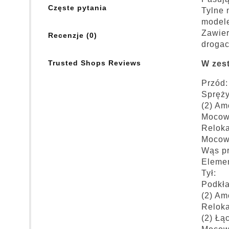
Częste pytania
Tylne 
model
Zawier
Recenzje (0)
drogac
Trusted Shops Reviews
W zes
Przód:
Spręż
(2) Am
Mocow
Relok
Mocowa
Wąs pr
Eleme
Tył:
Podkła
(2) Am
Relok
(2) Łą