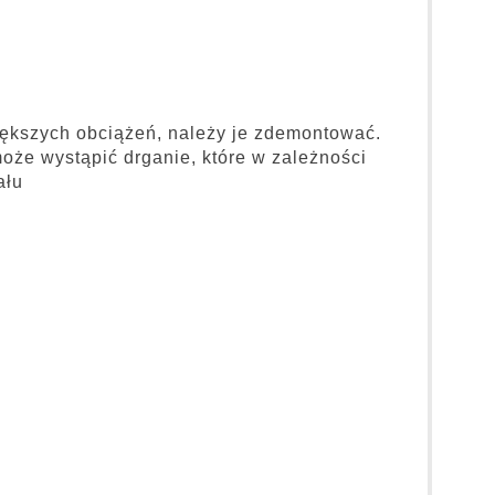
iększych obciążeń, należy je zdemontować.
e wystąpić drganie, które w zależności
ału