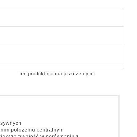
Ten produkt nie ma jeszcze opinii
resywnych
dnim położeniu centralnym
większą trwałość w porównaniu z