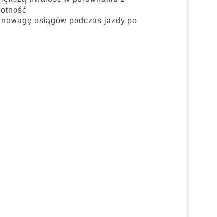
wotność
równowagę osiągów podczas jazdy po