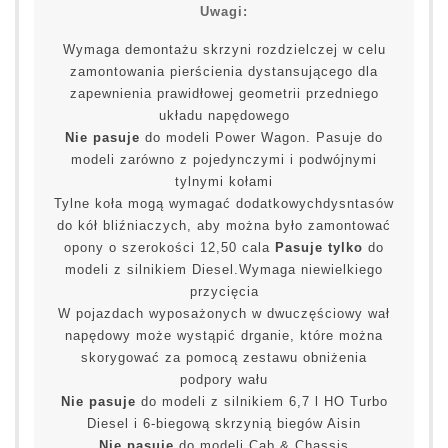
Uwagi:
Wymaga demontażu skrzyni rozdzielczej w celu
zamontowania pierścienia dystansującego dla
zapewnienia prawidłowej geometrii przedniego
układu napędowego
Nie pasuje
do modeli Power Wagon. Pasuje do
modeli zarówno z pojedynczymi i podwójnymi
tylnymi kołami
Tylne koła mogą wymagać dodatkowychdysntasów
do kół bliźniaczych, aby można było zamontować
opony o szerokości 12,50 cala
Pasuje tylko
do
modeli z silnikiem Diesel.Wymaga niewielkiego
przycięcia
W pojazdach wyposażonych w dwuczęściowy wał
napędowy może wystąpić drganie, które można
skorygować za pomocą zestawu obniżenia
podpory wału
Nie pasuje
do modeli z silnikiem 6,7 l HO Turbo
Diesel i 6-biegową skrzynią biegów Aisin
Nie pasuje
do modeli Cab & Chassis