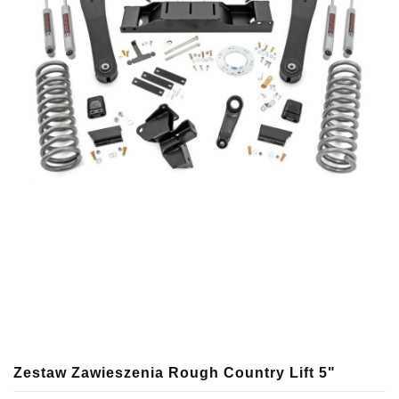
Zestaw Zawieszenia Rough Country Lift 5"