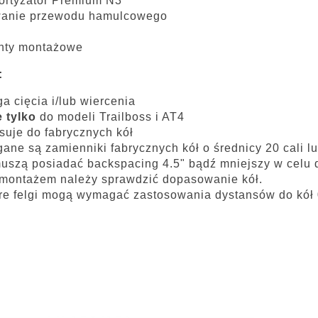
ortyzator Premium N3
anie przewodu hamulcowego
nty montażowe
:
 cięcia i/lub wiercenia
 tylko
do modeli Trailboss i AT4
suje do fabrycznych kół
ne są zamienniki fabrycznych kół o średnicy 20 cali l
uszą posiadać backspacing 4.5" bądź mniejszy w celu
montażem należy sprawdzić dopasowanie kół.
re felgi mogą wymagać zastosowania dystansów do kół