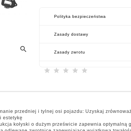
Polityka bezpieczeństwa
Zasady dostawy
search
Zasady zwrotu
anie przedniej i tylnej osi pojazdu: Uzyskaj zrównow
i estetykę
ukcja kołyski o dużym prześwicie zapewnia optymalną 
a odlewane zwrotnice zapewniające wyjątkową trwałoś