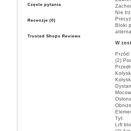
Częste pytania
Zachow
Nie tr
Precyz
Recenzje (0)
Bloki 
altern
Trusted Shops Reviews
W zes
Przód:
(2) Po
Przedł
Kołysk
Kołysk
Dysta
Mocowa
Osłona
Obniże
Eleme
Tył:
Lift bl