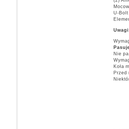
(2) Am
Mocow
U-Bolt
Eleme
Uwagi
Wymaga
Pasuje
Nie pa
Wymaga
Koła m
Przed 
Niektó