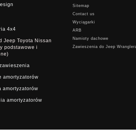
esign
Sitemap
Contact us
Wyciągarki
ria 4x4
ARB
Namioty dachowe
ąd Jeep Toyota Nissan
Zawieszenia do Jeep Wrangler
dy podstawowe i
one)
 zawieszenia
ie amortyzatorów
a amortyzatorów
ia amortyzatorów