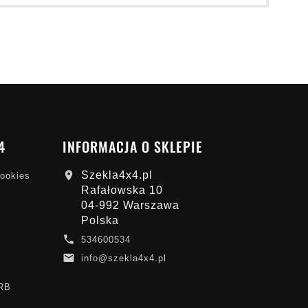
4
INFORMACJA O SKLEPIE
Szekla4x4.pl

cookies
Rafałowska 10
04-992 Warszawa
Polska

534600534

info@szekla4x4.pl
ARB