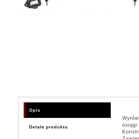
Opis
Wyrówn
osiągi 
Detale produktu
Konstr
Zawier