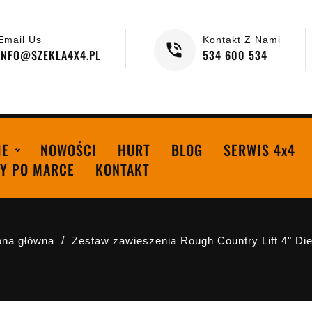
Email Us
Kontakt Z Nami
INFO@SZEKLA4X4.PL
534 600 534
IE
NOWOŚCI
HURT
BLOG
SERWIS 4x4
Y PO MARCE
KONTAKT
ona główna
Zestaw zawieszenia Rough Country Lift 4" Die