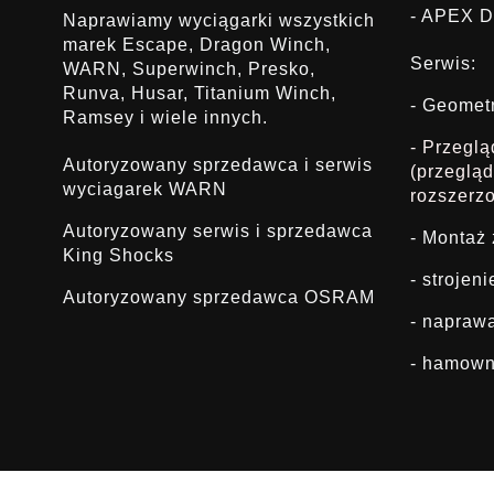
- APEX D
Naprawiamy wyciągarki wszystkich
marek Escape, Dragon Winch,
Serwis:
WARN, Superwinch, Presko,
Runva, Husar, Titanium Winch,
- Geomet
Ramsey i wiele innych.
- Przegl
Autoryzowany sprzedawca i serwis
(przeglą
wyciagarek WARN
rozszerz
Autoryzowany serwis i sprzedawca
- Montaż
King Shocks
- strojen
Autoryzowany sprzedawca OSRAM
- napraw
- hamown