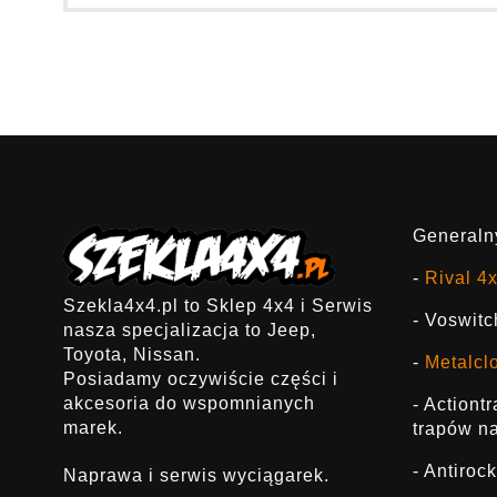
Generalny
-
Rival 4
Szekla4x4.pl to Sklep 4x4 i Serwis
- Voswitc
nasza specjalizacja to Jeep,
Toyota, Nissan.
-
Metalcl
Posiadamy oczywiście części i
akcesoria do wspomnianych
- Actiont
marek.
trapów na
- Antirock
Naprawa i serwis wyciągarek.