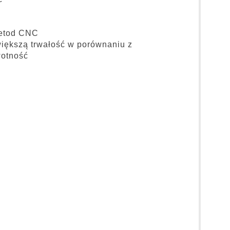
metod CNC
większą trwałość w porównaniu z
wotność