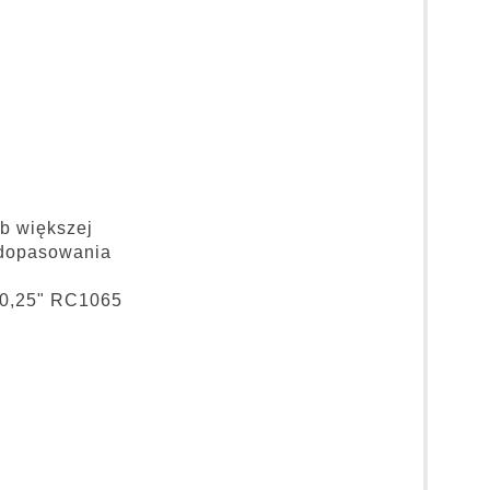
ub większej
 dopasowania
 0,25" RC1065