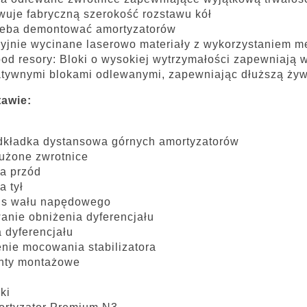
uje fabryczną szerokość rozstawu kół
zeba demontować amortyzatorów
yjnie wycinane laserowo materiały z wykorzystaniem 
pod resory: Bloki o wysokiej wytrzymałości zapewniają 
atywnymi blokami odlewanymi, zapewniając dłuższą ży
tawie:
dkładka dystansowa górnych amortyzatorów
użone zwrotnice
a przód
a tył
ns wału napędowego
nie obniżenia dyferencjału
 dyferencjału
nie mocowania stabilizatora
nty montażowe
oki