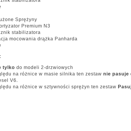
cznik stabilizatora
e
łużone Sprężyny
ortyzator Premium N3
cznik stabilizatora
acja mocowania drążka Panharda
e
:
 tylko
do modeli 2-drzwiowych
lędu na różnice w masie silnika ten zestaw
nie pasuje
sel V6.
lędu na różnice w sztywności sprężyn ten zestaw
Pasuj