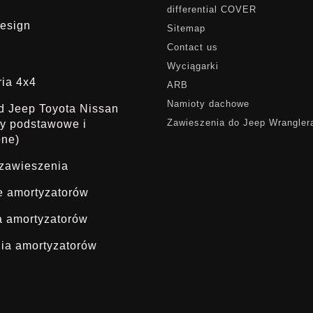
differential COVER
esign
Sitemap
Contact us
Wyciągarki
ria 4x4
ARB
Namioty dachowe
ąd Jeep Toyota Nissan
Zawieszenia do Jeep Wrangler
dy podstawowe i
one)
 zawieszenia
ie amortyzatorów
a amortyzatorów
ia amortyzatorów