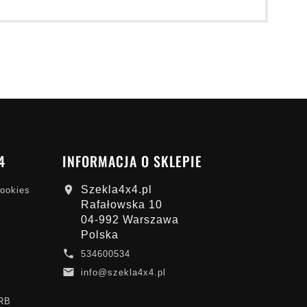
4
INFORMACJA O SKLEPIE
Szekla4x4.pl

cookies
Rafałowska 10
04-992 Warszawa
Polska

534600534

info@szekla4x4.pl
ARB