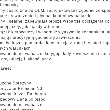
i estetykę
ny dostrojone do OEM: zaprojektowane zgodnie ze spec
ałe prowadzenie i płynną, kontrolowaną jazdę
ny linearne: zapewniają lepsze wsparcie obciążenia i 
nnej jazdy, jak i jazdy w terenie
rążek kierowniczy i wspornik: wytrzymała konstrukcja u
iając precyzyjną geometrię zawieszenia
mały drążek panharda: konstrukcja z kutej litej stali z
nych warunkach
wane dolne wahacze: korygują kąty zawieszenia i zach
 artykulację i jakość jazdy
tawie:
łużone Sprężyny
ortyzator Premium N3
owany drążek Panharda
apędowy Dana 30 przód
owane dolne wahacze