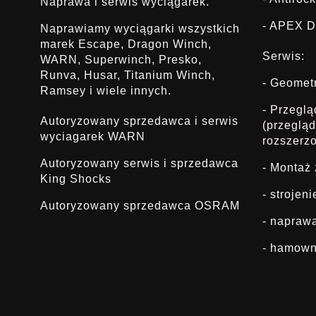
Naprawa i serwis wyciągarek.
- APEX D
Naprawiamy wyciągarki wszystkich
marek Escape, Dragon Winch,
Serwis:
WARN, Superwinch, Presko,
Runva, Husar, Titanium Winch,
- Geomet
Ramsey i wiele innych.
- Przegl
Autoryzowany sprzedawca i serwis
(przeglą
wyciagarek WARN
rozszerz
Autoryzowany serwis i sprzedawca
- Montaż
King Shocks
- strojen
Autoryzowany sprzedawca OSRAM
- napraw
- hamown