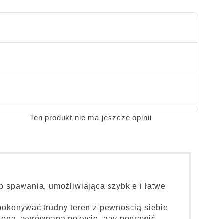
Ten produkt nie ma jeszcze opinii
b spawania, umożliwiająca szybkie i łatwe
pokonywać trudny teren z pewnością siebie
ażoną, wyrównaną pozycję, aby poprawić