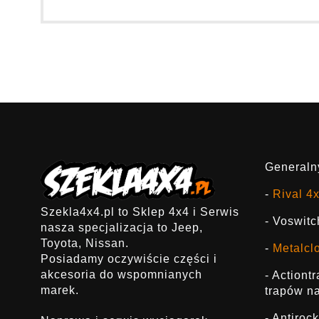
Generalny
-
Rival 4
Szekla4x4.pl to Sklep 4x4 i Serwis
- Voswitc
nasza specjalizacja to Jeep,
Toyota, Nissan.
-
Metalcl
Posiadamy oczywiście części i
akcesoria do wspomnianych
- Actiont
marek.
trapów na
- Antirock