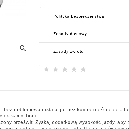
Polityka bezpieczeństwa
Zasady dostawy
search
Zasady zwrotu
: bezproblemowa instalacja, bez konieczności cięcia lu
zenie samochodu
zony prześwit: Zyskaj dodatkową wysokość jazdy, aby 
anie przedniej i tylnej osi pojazdu: Uzyskaj zrównow