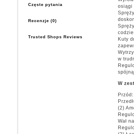
Częste pytania
osiągi 
Spręży
doskon
Recenzje (0)
Spręży
codzie
Trusted Shops Reviews
Kuty d
zapewn
Wytrzy
w trud
Regulo
spójną
W zes
Przód:
Przed
(2) Am
Regul
Wał n
Regul