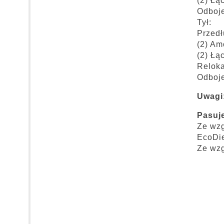
(2) Łą
Odboj
Tył:
Przed
(2) Am
(2) Łą
Relok
Odboj
Uwagi
Pasuje
Ze wzg
EcoDie
Ze wzg