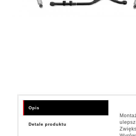
Opis
Montaż
uleps
Detale produktu
Zwięks
Wyrówn