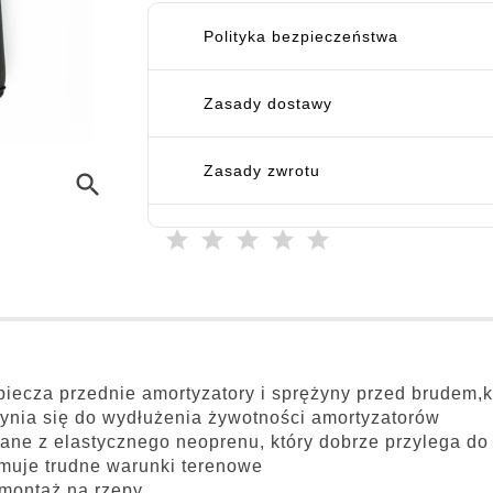
Polityka bezpieczeństwa
Zasady dostawy
Zasady zwrotu
search
iecza przednie amortyzatory i sprężyny przed brudem,k
ynia się do wydłużenia żywotności amortyzatorów
ne z elastycznego neoprenu, który dobrze przylega do 
muje trudne warunki terenowe
montaż na rzepy