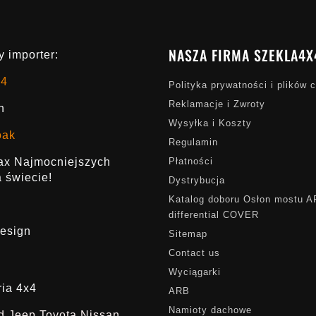
NASZA FIRMA SZEKLA4X
 importer:
x4
Polityka prywatności i plików 
Reklamacje i Zwroty
h
Wysyłka i Koszty
oak
Regulamin
rax Najmocniejszych
Płatności
 świecie!
Dystrybucja
Katalog doboru Osłon mostu 
differential COVER
esign
Sitemap
Contact us
Wyciągarki
ria 4x4
ARB
Namioty dachowe
ąd Jeep Toyota Nissan