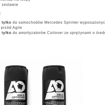
w zestawie
:
e
tylko
do samochodów Mercedes Sprinter wyposażonych 
 przód Agile
e
tylko
do amortyzatorów Coilover ze sprężynami o śred