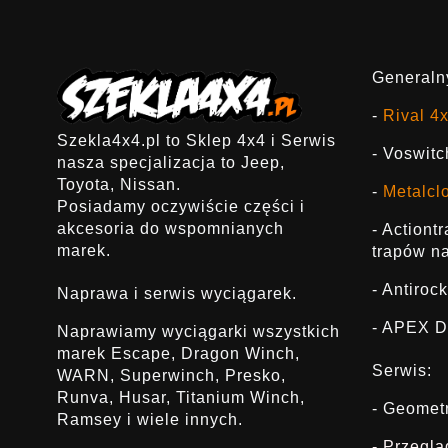
Generalny
-
Rival 4
Szekla4x4.pl to Sklep 4x4 i Serwis
- Voswitc
nasza specjalizacja to Jeep,
Toyota, Nissan.
-
Metalcl
Posiadamy oczywiście części i
akcesoria do wspomnianych
- Actiont
marek.
trapów na
- Antirock
Naprawa i serwis wyciągarek.
- APEX D
Naprawiamy wyciągarki wszystkich
marek Escape, Dragon Winch,
Serwis:
WARN, Superwinch, Presko,
Runva, Husar, Titanium Winch,
- Geomet
Ramsey i wiele innych.
- Przegl