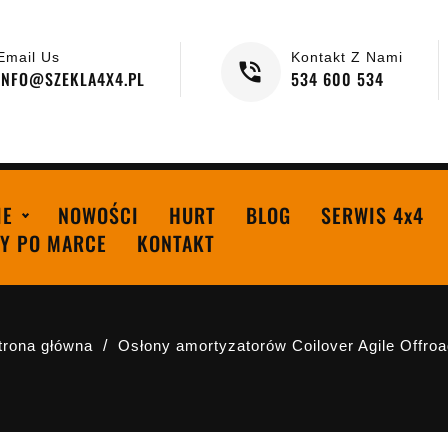
Email Us
Kontakt Z Nami
INFO@SZEKLA4X4.PL
534 600 534
IE
NOWOŚCI
HURT
BLOG
SERWIS 4x4
Y PO MARCE
KONTAKT
trona główna
Osłony amortyzatorów Coilover Agile Offro