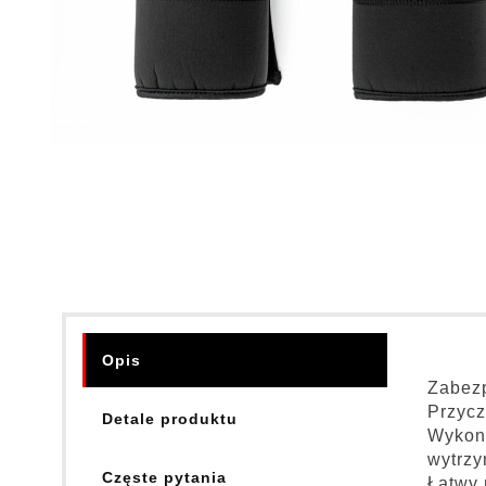
Opis
Zabezp
Przycz
Detale produktu
Wykona
wytrzy
Częste pytania
Łatwy 