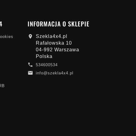
4
INFORMACJA O SKLEPIE
Szekla4x4.pl

cookies
Rafałowska 10
04-992 Warszawa
Polska

534600534

info@szekla4x4.pl
ARB