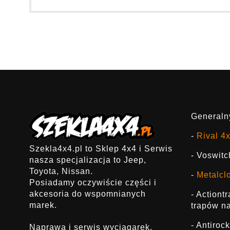
Generalny
-
Rival 4
Szekla4x4.pl to Sklep 4x4 i Serwis
- Voswitc
nasza specjalizacja to Jeep,
Toyota, Nissan.
-
Metalcl
Posiadamy oczywiście części i
akcesoria do wspomnianych
- Actiont
marek.
trapów na
- Antirock
Naprawa i serwis wyciągarek.