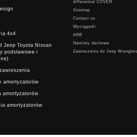
differential COVER
esign
Sitemap
Contact us
Wyciągarki
ria 4x4
ARB
Namioty dachowe
ąd Jeep Toyota Nissan
Zawieszenia do Jeep Wrangler
dy podstawowe i
one)
 zawieszenia
ie amortyzatorów
a amortyzatorów
ia amortyzatorów