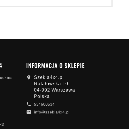
4
INFORMACJA O SKLEPIE
Szekla4x4.pl

cookies
Rafałowska 10
04-992 Warszawa
Polska

534600534

info@szekla4x4.pl
ARB