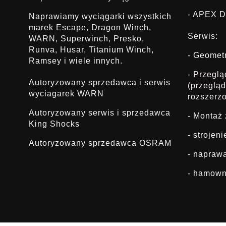
- APEX D
Naprawiamy wyciągarki wszystkich
marek Escape, Dragon Winch,
Serwis:
WARN, Superwinch, Presko,
Runva, Husar, Titanium Winch,
- Geomet
Ramsey i wiele innych.
- Przegl
Autoryzowany sprzedawca i serwis
(przeglą
wyciagarek WARN
rozszerz
Autoryzowany serwis i sprzedawca
- Montaż
King Shocks
- strojen
Autoryzowany sprzedawca OSRAM
- napraw
- hamown