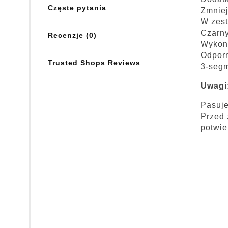
Częste pytania
Zmniej
W zest
Czarny
Recenzje (0)
Wykona
Odporn
Trusted Shops Reviews
3-seg
Uwagi
Pasuj
Przed
potwie