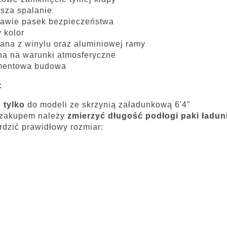
sza spalanie
awie pasek bezpieczeństwa
 kolor
na z winylu oraz aluminiowej ramy
a na warunki atmosferyczne
mentowa budowa
:
e
tylko
do modeli ze skrzynią załadunkową 6'4"
 zakupem należy
zmierzyć długość podłogi paki ładu
rdzić prawidłowy rozmiar: