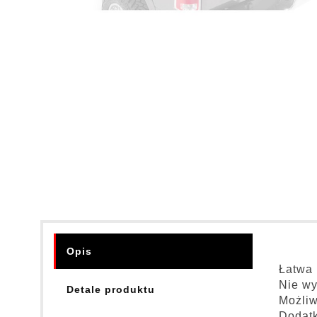
Opis
Łatwa 
Nie wy
Detale produktu
Możliw
Dodatk