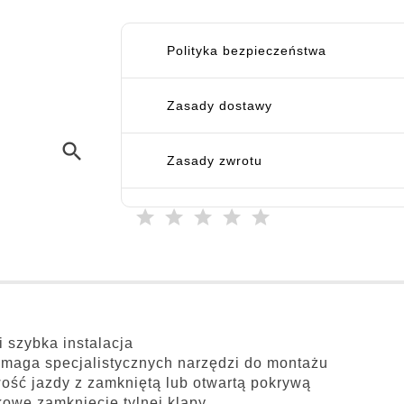
Polityka bezpieczeństwa
Zasady dostawy
search
Zasady zwrotu
i szybka instalacja
maga specjalistycznych narzędzi do montażu
ość jazdy z zamkniętą lub otwartą pokrywą
owe zamknięcie tylnej klapy