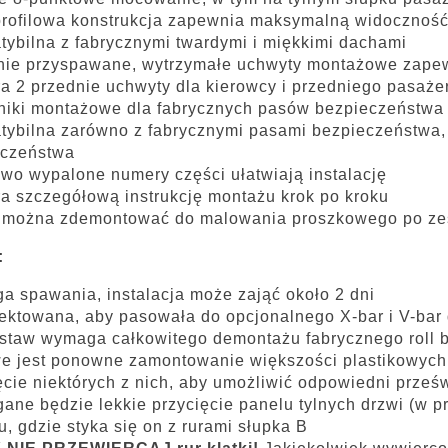
rofilowa konstrukcja zapewnia maksymalną widocznoś
ybilna z fabrycznymi twardymi i miękkimi dachami
ie przyspawane, wytrzymałe uchwyty montażowe zapewn
a 2 przednie uchwyty dla kierowcy i przedniego pasaże
iki montażowe dla fabrycznych pasów bezpieczeństwa
ybilna zarówno z fabrycznymi pasami bezpieczeństwa, 
eczeństwa
wo wypalone numery części ułatwiają instalację
a szczegółową instrukcję montażu krok po kroku
ę można zdemontować do malowania proszkowego po z
:
 spawania, instalacja może zająć około 2 dni
ektowana, aby pasowała do opcjonalnego X-bar i V-bar 
staw wymaga całkowitego demontażu fabrycznego roll bar
e jest ponowne zamontowanie większości plastikowych
ęcie niektórych z nich, aby umożliwić odpowiedni prześwi
ne będzie lekkie przycięcie panelu tylnych drzwi (w p
u, gdzie styka się on z rurami słupka B