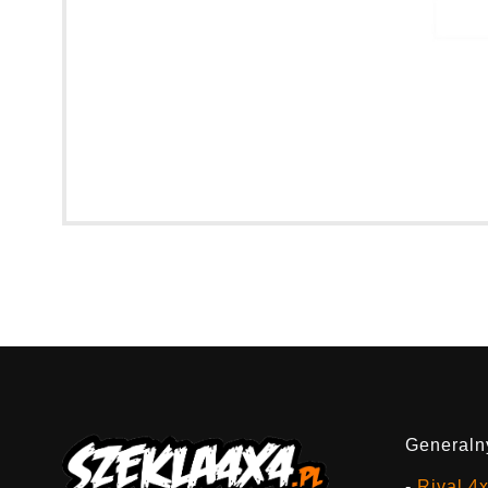
Generalny
-
Rival 4