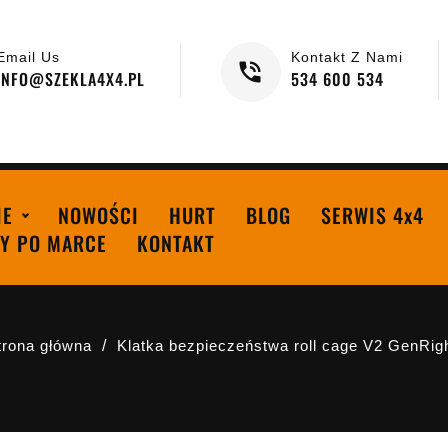
Email Us
Kontakt Z Nami
INFO@SZEKLA4X4.PL
534 600 534
IE
NOWOŚCI
HURT
BLOG
SERWIS 4x4
Y PO MARCE
KONTAKT
trona główna
Klatka bezpieczeństwa roll cage V2 GenRig