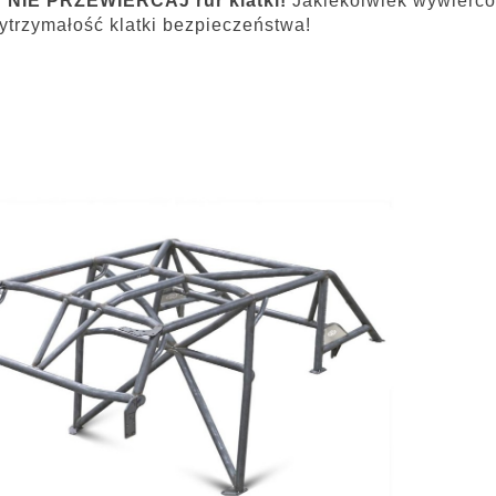
 NIE PRZEWIERCAJ
rur klatki!
Jakiekolwiek wywiercon
ytrzymałość klatki bezpieczeństwa!