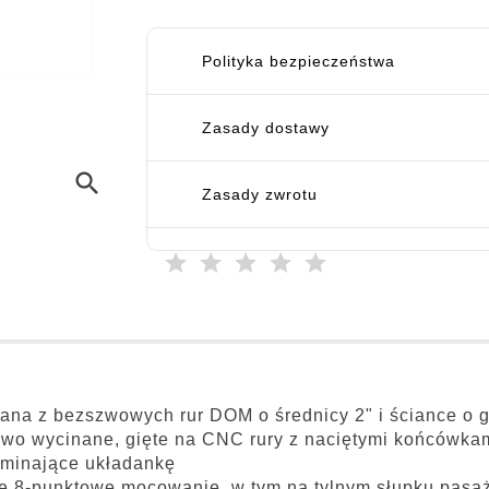
Polityka bezpieczeństwa
Zasady dostawy
search
Zasady zwrotu
na z bezszwowych rur DOM o średnicy 2" i ściance o g
wo wycinane, gięte na CNC rury z naciętymi końcówka
minające układankę
e 8-punktowe mocowanie, w tym na tylnym słupku pas