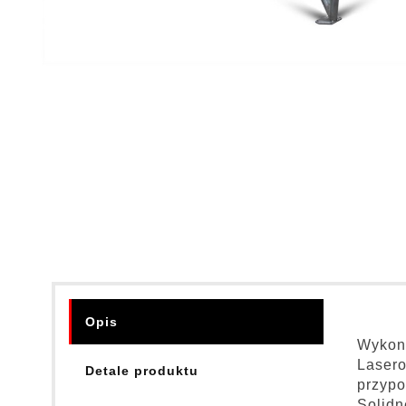
Opis
Wykona
Lasero
Detale produktu
przypo
Solidn