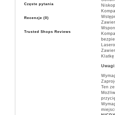
Częste pytania
Niskop
Kompat
Wstępn
Recenzje (0)
Zawier
Wsporn
Trusted Shops Reviews
Kompat
bezpi
Lasero
Zawier
Klatk
Uwagi
Wymaga
Zaproj
Ten ze
Możliw
przyci
Wymaga
miejsc