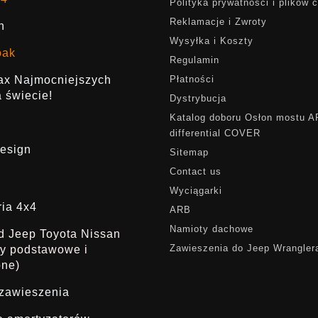
Polityka prywatności i plików 
Reklamacje i Zwroty
h
Wysyłka i Koszty
oak
Regulamin
rax Najmocniejszych
Płatności
 świecie!
Dystrybucja
Katalog doboru Osłon mostu 
differential COVER
esign
Sitemap
Contact us
Wyciągarki
ria 4x4
ARB
Namioty dachowe
ąd Jeep Toyota Nissan
Zawieszenia do Jeep Wrangler
dy podstawowe i
one)
 zawieszenia