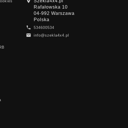
Szekla4x4.pl

cookies
Rafałowska 10
04-992 Warszawa
Polska

534600534

info@szekla4x4.pl
ARB
a