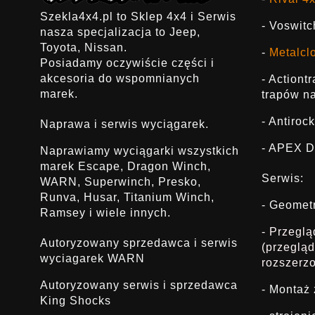
Szekla4x4.pl to Sklep 4x4 i Serwis
- Voswitc
nasza specjalizacja to Jeep,
Toyota, Nissan.
-
Metalcl
Posiadamy oczywiście części i
akcesoria do wspomnianych
- Actiont
marek.
trapów na
- Antirock
Naprawa i serwis wyciągarek.
- APEX D
Naprawiamy wyciągarki wszystkich
marek Escape, Dragon Winch,
Serwis:
WARN, Superwinch, Presko,
Runva, Husar, Titanium Winch,
- Geomet
Ramsey i wiele innych.
- Przegl
Autoryzowany sprzedawca i serwis
(przeglą
wyciagarek WARN
rozszerz
Autoryzowany serwis i sprzedawca
- Montaż
King Shocks