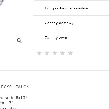
Polityka bezpieczeństwa
Zasady dostawy
Zasady zwrotu
search
: FC901 TALON
w śrub: 6x135
ca: 17"
ość: 9.0"