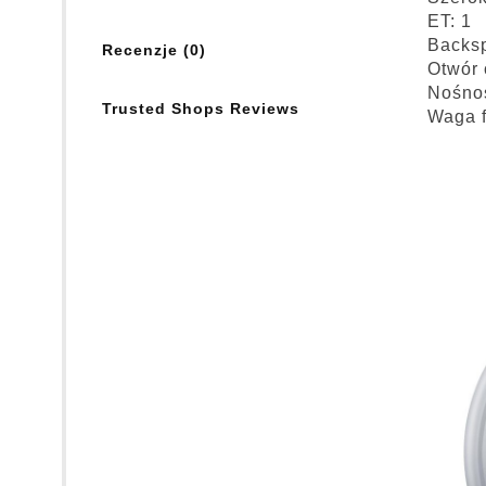
ET: 1
Backsp
Recenzje (0)
Otwór 
Nośno
Trusted Shops Reviews
Waga f