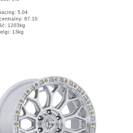
acing: 5.04
centralny: 87.10
ść: 1203kg
elgi: 13kg