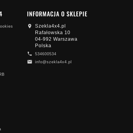
4
INFORMACJA O SKLEPIE
Szekla4x4.pl

cookies
Rafałowska 10
04-992 Warszawa
Polska

534600534

info@szekla4x4.pl
ARB
a