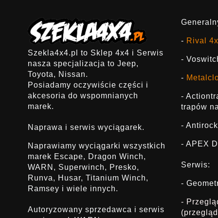
Generalny
-
Rival 4
Szekla4x4.pl to Sklep 4x4 i Serwis
- Voswitc
nasza specjalizacja to Jeep,
Toyota, Nissan.
-
Metalcl
Posiadamy oczywiście części i
akcesoria do wspomnianych
- Actiont
marek.
trapów na
- Antirock
Naprawa i serwis wyciągarek.
- APEX D
Naprawiamy wyciągarki wszystkich
marek Escape, Dragon Winch,
Serwis:
WARN, Superwinch, Presko,
Runva, Husar, Titanium Winch,
- Geomet
Ramsey i wiele innych.
- Przegl
Autoryzowany sprzedawca i serwis
(przeglą