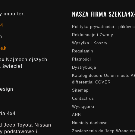
NASZA FIRMA SZEKLA4X
 importer:
x4
Polityka prywatności i plików 
Reklamacje i Zwroty
h
Wysyłka i Koszty
oak
Regulamin
rax Najmocniejszych
Płatności
 świecie!
Dystrybucja
Katalog doboru Osłon mostu 
differential COVER
esign
Sitemap
Contact us
Wyciągarki
ria 4x4
ARB
Namioty dachowe
ąd Jeep Toyota Nissan
Zawieszenia do Jeep Wrangler
dy podstawowe i