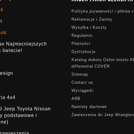
x4
Polityka prywatności i plików 
Reklamacje i Zwroty
h
Wysyłka i Koszty
oak
Regulamin
rax Najmocniejszych
Płatności
 świecie!
Dystrybucja
Katalog doboru Osłon mostu 
differential COVER
esign
Sitemap
Contact us
Wyciągarki
ria 4x4
ARB
Namioty dachowe
ąd Jeep Toyota Nissan
Zawieszenia do Jeep Wrangler
dy podstawowe i
one)
 zawieszenia