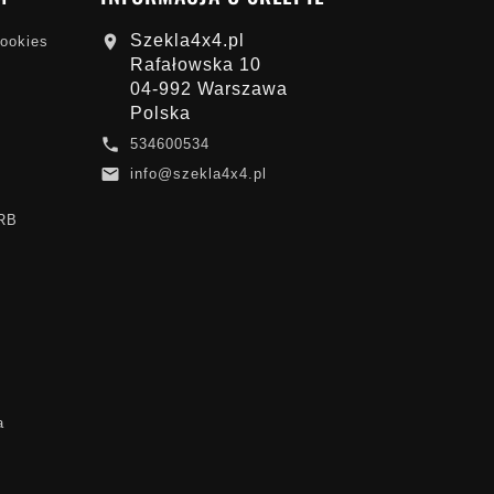
Szekla4x4.pl

cookies
Rafałowska 10
04-992 Warszawa
Polska

534600534

info@szekla4x4.pl
ARB
a