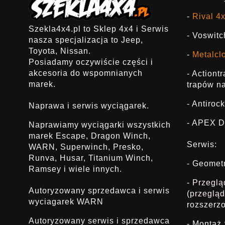
-
Rival 4
Szekla4x4.pl to Sklep 4x4 i Serwis
- Voswitc
nasza specjalizacja to Jeep,
Toyota, Nissan.
-
Metalcl
Posiadamy oczywiście części i
akcesoria do wspomnianych
- Actiont
marek.
trapów na
- Antirock
Naprawa i serwis wyciągarek.
- APEX D
Naprawiamy wyciągarki wszystkich
marek Escape, Dragon Winch,
Serwis:
WARN, Superwinch, Presko,
Runva, Husar, Titanium Winch,
- Geomet
Ramsey i wiele innych.
- Przegl
Autoryzowany sprzedawca i serwis
(przeglą
wyciagarek WARN
rozszerz
Autoryzowany serwis i sprzedawca
- Montaż