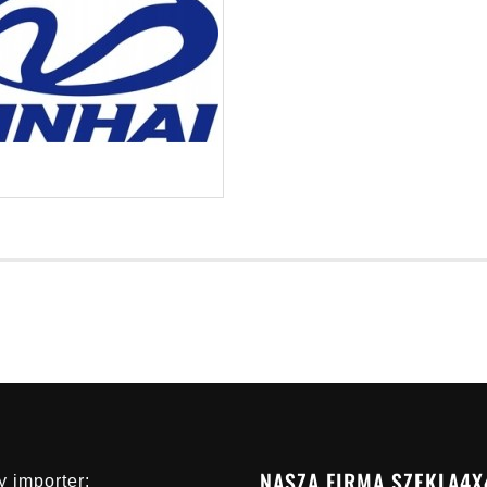
NASZA FIRMA SZEKLA4X
 importer: