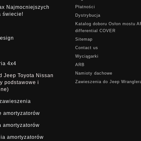
rax Najmocniejszych
Płatności
 świecie!
Dystrybucja
Katalog doboru Osłon mostu 
differential COVER
esign
Sitemap
Contact us
Wyciągarki
ria 4x4
ARB
Namioty dachowe
ąd Jeep Toyota Nissan
Zawieszenia do Jeep Wrangler
dy podstawowe i
one)
 zawieszenia
ie amortyzatorów
a amortyzatorów
ia amortyzatorów