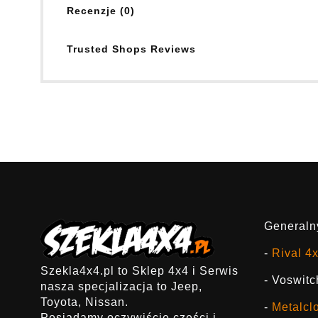
Recenzje (0)
Trusted Shops Reviews
Generalny
-
Rival 4
Szekla4x4.pl to Sklep 4x4 i Serwis
- Voswitc
nasza specjalizacja to Jeep,
Toyota, Nissan.
-
Metalcl
Posiadamy oczywiście części i