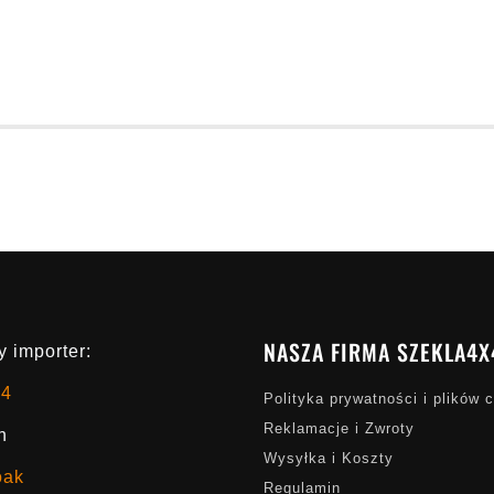
NASZA FIRMA SZEKLA4X
 importer:
x4
Polityka prywatności i plików 
Reklamacje i Zwroty
h
Wysyłka i Koszty
oak
Regulamin