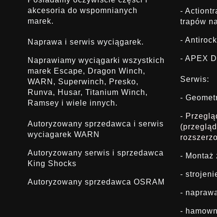
akcesoria do wspomnianych
- Actiont
marek.
trapów na
- Antirock
Naprawa i serwis wyciągarek.
- APEX D
Naprawiamy wyciągarki wszystkich
marek Escape, Dragon Winch,
Serwis:
WARN, Superwinch, Presko,
Runva, Husar, Titanium Winch,
- Geomet
Ramsey i wiele innych.
- Przegl
Autoryzowany sprzedawca i serwis
(przeglą
wyciagarek WARN
rozszerz
Autoryzowany serwis i sprzedawca
- Montaż
King Shocks
- strojen
Autoryzowany sprzedawca OSRAM
- napraw
- hamown