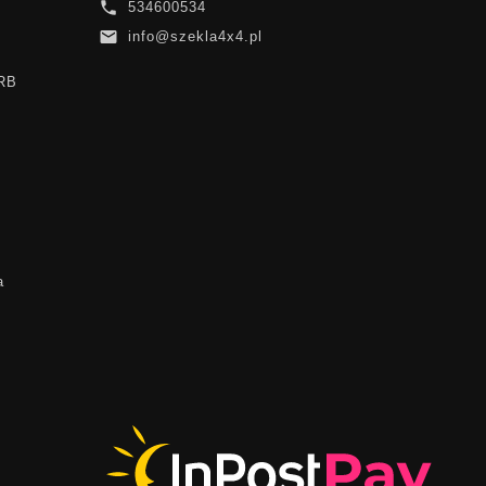

534600534

info@szekla4x4.pl
ARB
a