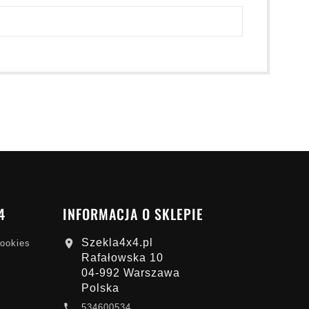
4
INFORMACJA O SKLEPIE
Szekla4x4.pl

cookies
Rafałowska 10
04-992 Warszawa
Polska

534600534