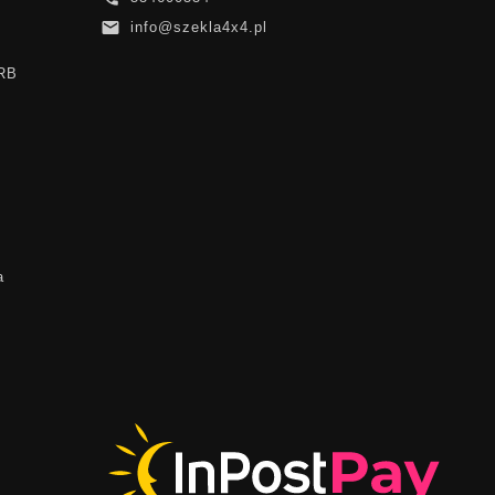

info@szekla4x4.pl
ARB
a