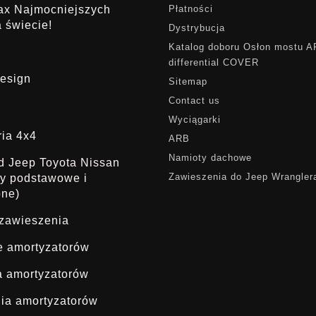
rax Najmocniejszych
Płatności
 świecie!
Dystrybucja
Katalog doboru Osłon mostu 
differential COVER
esign
Sitemap
Contact us
Wyciągarki
ria 4x4
ARB
Namioty dachowe
ąd Jeep Toyota Nissan
Zawieszenia do Jeep Wrangler
dy podstawowe i
one)
 zawieszenia
ie amortyzatorów
a amortyzatorów
ia amortyzatorów