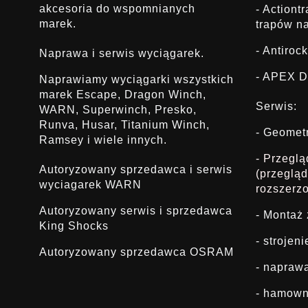
akcesoria do wspomnianych
- Actiont
marek.
trapów na
- Antirock
Naprawa i serwis wyciągarek.
- APEX D
Naprawiamy wyciągarki wszystkich
marek Escape, Dragon Winch,
Serwis:
WARN, Superwinch, Presko,
Runva, Husar, Titanium Winch,
- Geomet
Ramsey i wiele innych.
- Przegl
Autoryzowany sprzedawca i serwis
(przeglą
wyciagarek WARN
rozszerz
Autoryzowany serwis i sprzedawca
- Montaż
King Shocks
- strojen
Autoryzowany sprzedawca OSRAM
- napraw
- hamown