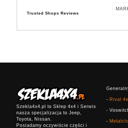
MAR
Trusted Shops Reviews
Generalny
-
Rival 4
Szekla4x4.pl to Sklep 4x4 i Serwis
- Voswitc
nasza specjalizacja to Jeep,
Toyota, Nissan.
-
Metalcl
Posiadamy oczywiście części i