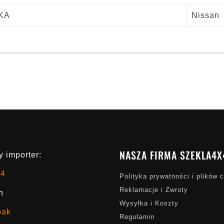
KA
Nissan
NASZA FIRMA SZEKLA4X
 importer:
x4
Polityka prywatności i plików 
Reklamacje i Zwroty
h
Wysyłka i Koszty
oak
Regulamin