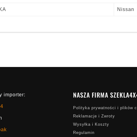
KA
Nissan
NASZA FIRMA SZEKLA4X
 importer:
x4
Polityka prywatności i plików 
Reklamacje i Zwroty
h
Wysyłka i Koszty
oak
Regulamin