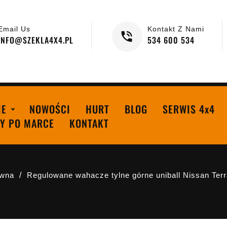
Email Us
Kontakt Z Nami
INFO@SZEKLA4X4.PL
534 600 534
IE
NOWOŚCI
HURT
BLOG
SERWIS 4x4
Y PO MARCE
KONTAKT
ówna
Regulowane wahacze tylne górne uniball Nissan Ter