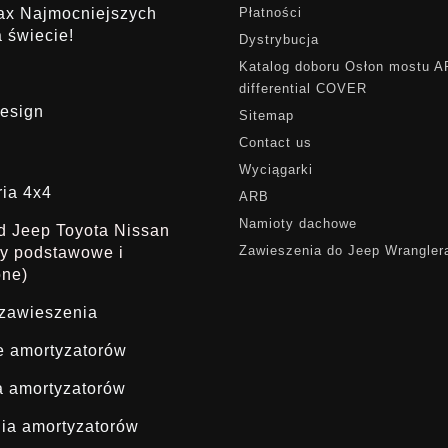
rax Najmocniejszych
Płatności
 świecie!
Dystrybucja
Katalog doboru Osłon mostu 
differential COVER
esign
Sitemap
Contact us
Wyciągarki
ria 4x4
ARB
Namioty dachowe
ąd Jeep Toyota Nissan
Zawieszenia do Jeep Wrangler
dy podstawowe i
one)
 zawieszenia
ie amortyzatorów
a amortyzatorów
ia amortyzatorów