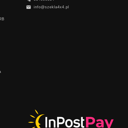

info@szekla4x4.pl
ARB
a