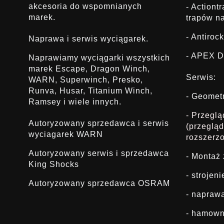
akcesoria do wspomnianych
- Actiont
marek.
trapów na
- Antirock
Naprawa i serwis wyciągarek.
- APEX D
Naprawiamy wyciągarki wszystkich
marek Escape, Dragon Winch,
Serwis:
WARN, Superwinch, Presko,
Runva, Husar, Titanium Winch,
- Geomet
Ramsey i wiele innych.
- Przegl
Autoryzowany sprzedawca i serwis
(przeglą
wyciagarek WARN
rozszerz
Autoryzowany serwis i sprzedawca
- Montaż
King Shocks
- strojen
Autoryzowany sprzedawca OSRAM
- napraw
- hamown