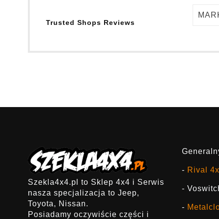
MAR
Trusted Shops Reviews
Generalny
-
Rival 4
Szekla4x4.pl to Sklep 4x4 i Serwis
- Voswitc
nasza specjalizacja to Jeep,
Toyota, Nissan.
-
Metalcl
Posiadamy oczywiście części i