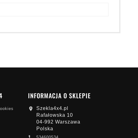
4
INFORMACJA O SKLEPIE
Szekla4x4.pl

cookies
Rafałowska 10
04-992 Warszawa
Polska

534600534