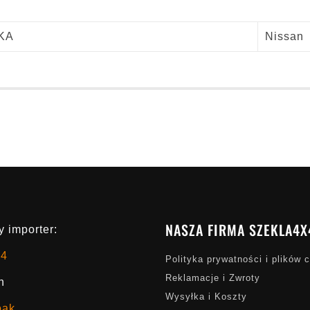
KA
Nissan
NASZA FIRMA SZEKLA4X
 importer:
x4
Polityka prywatności i plików 
Reklamacje i Zwroty
h
Wysyłka i Koszty
oak