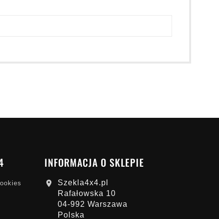
4
INFORMACJA O SKLEPIE
Szekla4x4.pl

cookies
Rafałowska 10
04-992 Warszawa
Polska