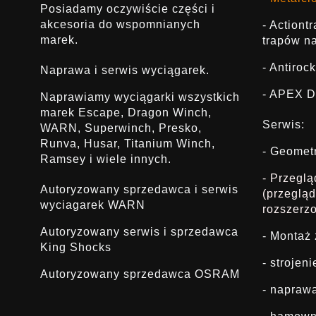
Posiadamy oczywiście części i
akcesoria do wspomnianych
- Actiont
marek.
trapów na
- Antirock
Naprawa i serwis wyciągarek.
- APEX D
Naprawiamy wyciągarki wszystkich
marek Escape, Dragon Winch,
Serwis:
WARN, Superwinch, Presko,
Runva, Husar, Titanium Winch,
- Geomet
Ramsey i wiele innych.
- Przegl
Autoryzowany sprzedawca i serwis
(przeglą
wyciagarek WARN
rozszerz
Autoryzowany serwis i sprzedawca
- Montaż
King Shocks
- strojen
Autoryzowany sprzedawca OSRAM
- napraw