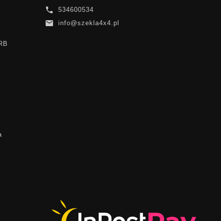

534600534

info@szekla4x4.pl
ARB
a