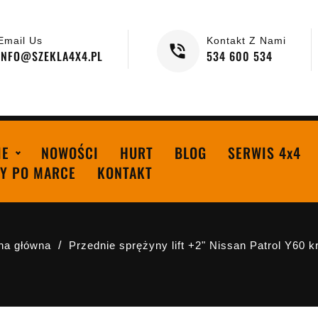
Email Us
Kontakt Z Nami
INFO@SZEKLA4X4.PL
534 600 534
IE
NOWOŚCI
HURT
BLOG
SERWIS 4x4
Y PO MARCE
KONTAKT
na główna
Przednie sprężyny lift +2" Nissan Patrol Y60 kr