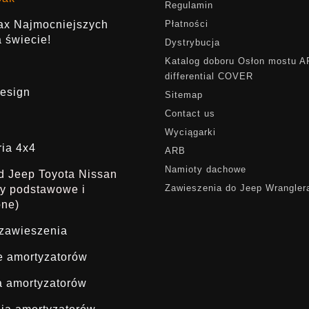
Regulamin
rax Najmocniejszych
Płatności
 świecie!
Dystrybucja
Katalog doboru Osłon mostu 
differential COVER
esign
Sitemap
Contact us
Wyciągarki
ria 4x4
ARB
Namioty dachowe
ąd Jeep Toyota Nissan
Zawieszenia do Jeep Wrangler
dy podstawowe i
one)
 zawieszenia
ie amortyzatorów
a amortyzatorów