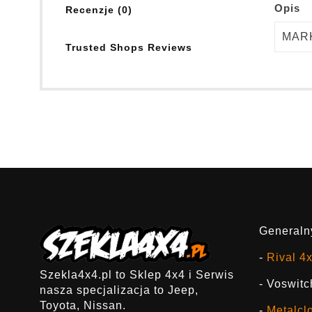
Opis
Recenzje (0)
MAR
Trusted Shops Reviews
Generalny
-
Rival 4
Szekla4x4.pl to Sklep 4x4 i Serwis
- Voswitc
nasza specjalizacja to Jeep,
Toyota, Nissan.
-
Metalcl