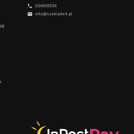

534600534

info@szekla4x4.pl
ARB
a