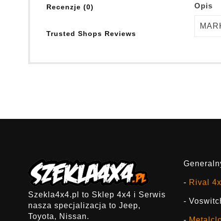
Opis
Recenzje (0)
MAR
Trusted Shops Reviews
Generalny
-
Rival 4
Szekla4x4.pl to Sklep 4x4 i Serwis
- Voswitc
nasza specjalizacja to Jeep,
Toyota, Nissan.
-
Metalcl