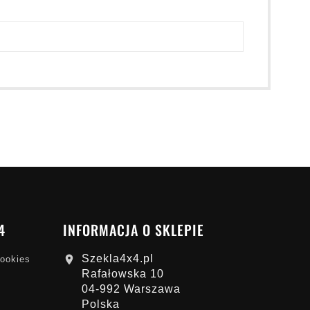
4
INFORMACJA O SKLEPIE
Szekla4x4.pl

cookies
Rafałowska 10
04-992 Warszawa
Polska