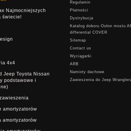
Regulamin
rax Najmocniejszych
Płatności
 świecie!
Dystrybucja
Katalog doboru Osłon mostu 
differential COVER
esign
Sitemap
Contact us
Wyciągarki
ria 4x4
ARB
Namioty dachowe
ąd Jeep Toyota Nissan
Zawieszenia do Jeep Wrangler
dy podstawowe i
one)
 zawieszenia
ie amortyzatorów
a amortyzatorów