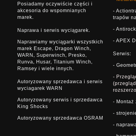
Posiadamy oczywiście części i
akcesoria do wspomnianych
- Actiont
marek.
trapów na
- Antirock
Naprawa i serwis wyciągarek.
- APEX D
Naprawiamy wyciągarki wszystkich
marek Escape, Dragon Winch,
Serwis:
WARN, Superwinch, Presko,
Runva, Husar, Titanium Winch,
- Geomet
Ramsey i wiele innych.
- Przegl
Autoryzowany sprzedawca i serwis
(przeglą
wyciagarek WARN
rozszerz
Autoryzowany serwis i sprzedawca
- Montaż
King Shocks
- strojen
Autoryzowany sprzedawca OSRAM
- napraw