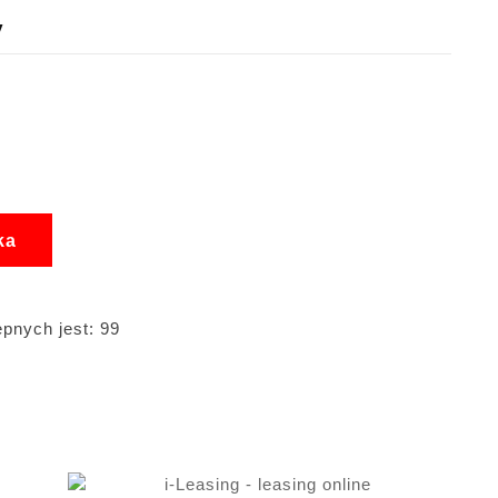
y
ka
pnych jest: 99