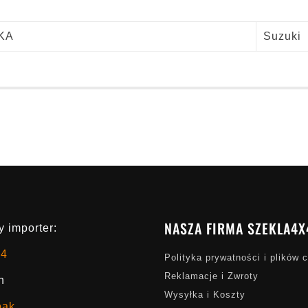
KA
Suzuki
NASZA FIRMA SZEKLA4X
 importer:
x4
Polityka prywatności i plików 
Reklamacje i Zwroty
h
Wysyłka i Koszty
oak