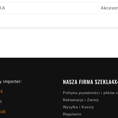
KA
Akcesor
NASZA FIRMA SZEKLA4X
 importer:
x4
Polityka prywatności i plików 
Reklamacje i Zwroty
h
Wysyłka i Koszty
oak
Regulamin