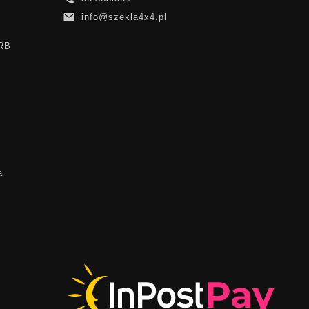

info@szekla4x4.pl
ARB
a