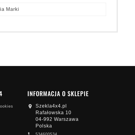
ia Marki
4
INFORMACJA O SKLEPIE
Szekla4x4.pl

cookies
Rafałowska 10
04-992 Warszawa
Polska

534600534