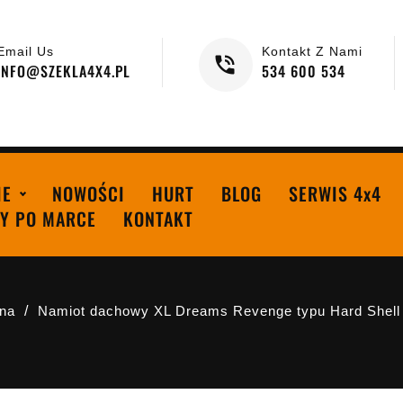
Email Us
Kontakt Z Nami
INFO@SZEKLA4X4.PL
534 600 534
IE
NOWOŚCI
HURT
BLOG
SERWIS 4x4
Y PO MARCE
KONTAKT
wna
Namiot dachowy XL Dreams Revenge typu Hard Shell