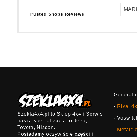
MAR
Trusted Shops Reviews
Generalny
-
Rival 4
Szekla4x4.pl to Sklep 4x4 i Serwis
- Voswitc
nasza specjalizacja to Jeep,
Toyota, Nissan.
-
Metalcl
Posiadamy oczywiście części i