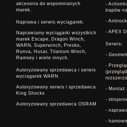
akcesoria do wspomnianych
- Actiont
marek.
trapów na
- Antirock
Naprawa i serwis wyciągarek.
- APEX D
Naprawiamy wyciągarki wszystkich
marek Escape, Dragon Winch,
Serwis:
WARN, Superwinch, Presko,
Runva, Husar, Titanium Winch,
- Geomet
Ramsey i wiele innych.
- Przegl
Autoryzowany sprzedawca i serwis
(przeglą
wyciagarek WARN
rozszerz
Autoryzowany serwis i sprzedawca
- Montaż
King Shocks
- strojen
Autoryzowany sprzedawca OSRAM
- napraw
- hamown