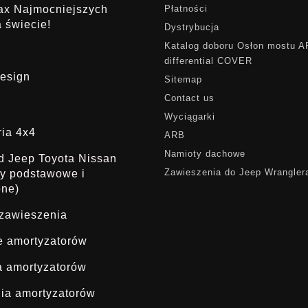
rax Najmocniejszych
Płatności
 świecie!
Dystrybucja
Katalog doboru Osłon mostu 
differential COVER
esign
Sitemap
Contact us
Wyciągarki
ria 4x4
ARB
Namioty dachowe
ąd Jeep Toyota Nissan
Zawieszenia do Jeep Wrangler
dy podstawowe i
one)
 zawieszenia
ie amortyzatorów
a amortyzatorów
ia amortyzatorów