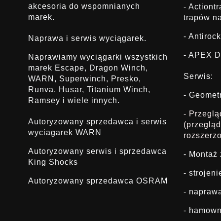
akcesoria do wspomnianych
- Actiont
marek.
trapów na
- Antirock
Naprawa i serwis wyciągarek.
- APEX D
Naprawiamy wyciągarki wszystkich
marek Escape, Dragon Winch,
Serwis:
WARN, Superwinch, Presko,
Runva, Husar, Titanium Winch,
- Geomet
Ramsey i wiele innych.
- Przegl
Autoryzowany sprzedawca i serwis
(przeglą
wyciagarek WARN
rozszerz
Autoryzowany serwis i sprzedawca
- Montaż
King Shocks
- strojen
Autoryzowany sprzedawca OSRAM
- napraw
- hamown