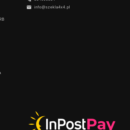

info@szekla4x4.pl
ARB
a