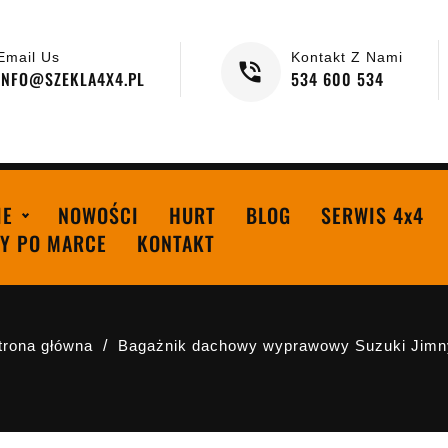
Email Us
Kontakt Z Nami
INFO@SZEKLA4X4.PL
534 600 534
IE
NOWOŚCI
HURT
BLOG
SERWIS 4x4
Y PO MARCE
KONTAKT
trona główna
Bagażnik dachowy wyprawowy Suzuki Jimn