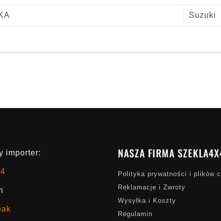
KA
Suzuki
NASZA FIRMA SZEKLA4X
 importer:
x4
Polityka prywatności i plików 
Reklamacje i Zwroty
h
Wysyłka i Koszty
oak
Regulamin