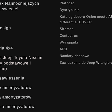
rax Najmocniejszych
Płatności
 świecie!
Dystrybucja
Katalog doboru Osłon mostu 
differential COVER
esign
Sitemap
Contact us
Wyciągarki
ria 4x4
ARB
Namioty dachowe
ąd Jeep Toyota Nissan
Zawieszenia do Jeep Wrangler
dy podstawowe i
one)
 zawieszenia
ie amortyzatorów
a amortyzatorów
ia amortyzatorów