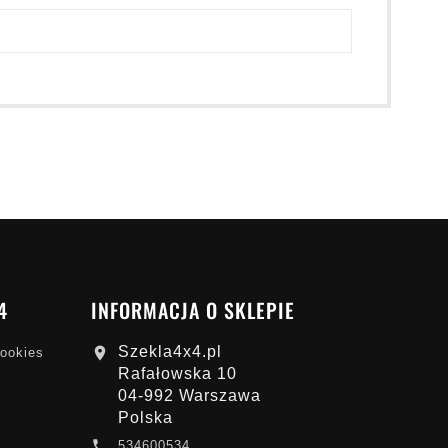
4
INFORMACJA O SKLEPIE
Szekla4x4.pl

cookies
Rafałowska 10
04-992 Warszawa
Polska

534600534