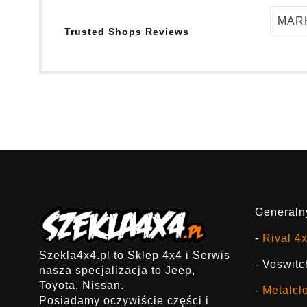
MAR
Trusted Shops Reviews
Generalny
-
Rival 4
Szekla4x4.pl to Sklep 4x4 i Serwis
- Voswitc
nasza specjalizacja to Jeep,
Toyota, Nissan.
-
Metalcl
Posiadamy oczywiście części i