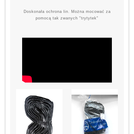
Doskonała ochrona lin. Można mocować za
pomocą tak zwanych "trytytek"