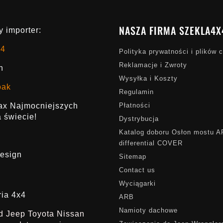
NASZA FIRMA SZEKLA4X
 importer:
x4
Polityka prywatności i plików 
Reklamacje i Zwroty
h
Wysyłka i Koszty
oak
Regulamin
rax Najmocniejszych
Płatności
 świecie!
Dystrybucja
Katalog doboru Osłon mostu 
differential COVER
esign
Sitemap
Contact us
Wyciągarki
ria 4x4
ARB
Namioty dachowe
ąd Jeep Toyota Nissan