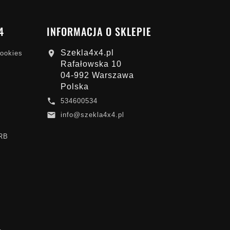
4
INFORMACJA O SKLEPIE
Szekla4x4.pl

cookies
Rafałowska 10
04-992 Warszawa
Polska

534600534

info@szekla4x4.pl
ARB