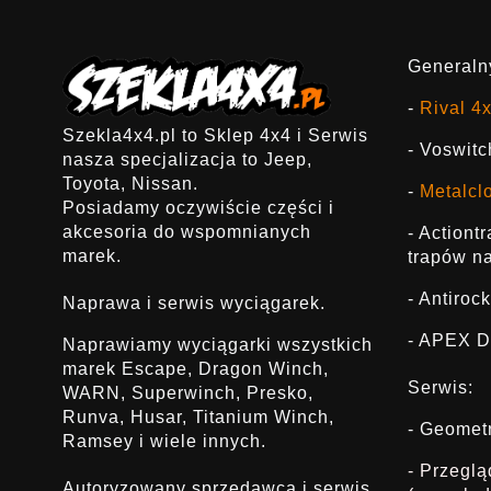
Generalny
-
Rival 4
Szekla4x4.pl to Sklep 4x4 i Serwis
- Voswitc
nasza specjalizacja to Jeep,
Toyota, Nissan.
-
Metalcl
Posiadamy oczywiście części i
akcesoria do wspomnianych
- Actiont
marek.
trapów na
- Antirock
Naprawa i serwis wyciągarek.
- APEX D
Naprawiamy wyciągarki wszystkich
marek Escape, Dragon Winch,
Serwis:
WARN, Superwinch, Presko,
Runva, Husar, Titanium Winch,
- Geomet
Ramsey i wiele innych.
- Przegl
Autoryzowany sprzedawca i serwis