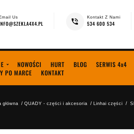
Email Us
Kontakt Z Nami
INFO@SZEKLA4X4.PL
534 600 534
IE
NOWOŚCI
HURT
BLOG
SERWIS 4x4
Y PO MARCE
KONTAKT
a główna
QUADY - części i akcesoria
Linhai części
S