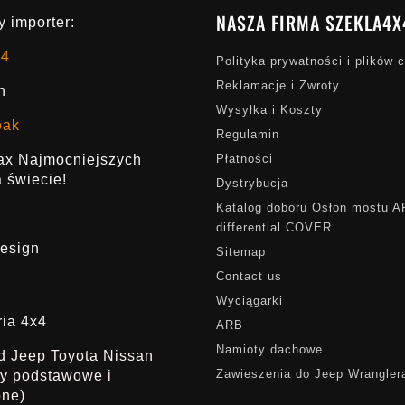
NASZA FIRMA SZEKLA4X
 importer:
x4
Polityka prywatności i plików 
Reklamacje i Zwroty
h
Wysyłka i Koszty
oak
Regulamin
rax Najmocniejszych
Płatności
 świecie!
Dystrybucja
Katalog doboru Osłon mostu 
differential COVER
esign
Sitemap
Contact us
Wyciągarki
ria 4x4
ARB
Namioty dachowe
ąd Jeep Toyota Nissan
Zawieszenia do Jeep Wrangler
dy podstawowe i
one)