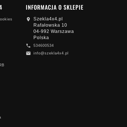
4
INFORMACJA O SKLEPIE
Szekla4x4.pl

cookies
Rafałowska 10
04-992 Warszawa
Polska

534600534

info@szekla4x4.pl
ARB
a