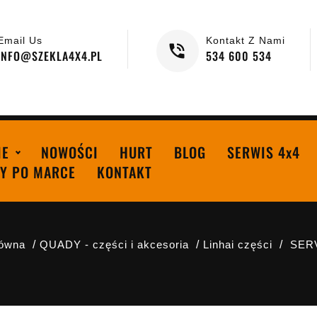
Email Us
Kontakt Z Nami
INFO@SZEKLA4X4.PL
534 600 534
IE
NOWOŚCI
HURT
BLOG
SERWIS 4x4
Y PO MARCE
KONTAKT
łówna
QUADY - części i akcesoria
Linhai części
SERV