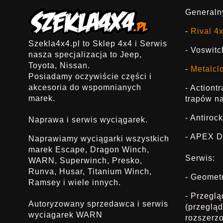
Generalny
-
Rival 4
Szekla4x4.pl to Sklep 4x4 i Serwis
- Voswitc
nasza specjalizacja to Jeep,
Toyota, Nissan.
-
Metalcl
Posiadamy oczywiście części i
akcesoria do wspomnianych
- Actiont
marek.
trapów na
- Antirock
Naprawa i serwis wyciągarek.
- APEX D
Naprawiamy wyciągarki wszystkich
marek Escape, Dragon Winch,
Serwis:
WARN, Superwinch, Presko,
Runva, Husar, Titanium Winch,
- Geomet
Ramsey i wiele innych.
- Przegl
Autoryzowany sprzedawca i serwis
(przeglą
wyciagarek WARN
rozszerz