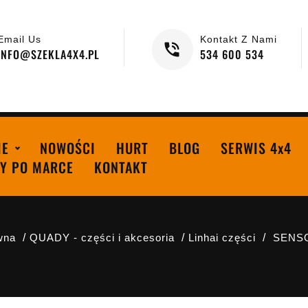
Email Us
Kontakt Z Nami
INFO@SZEKLA4X4.PL
534 600 534
IE
NOWOŚCI
HURT
BLOG
SERWIS 4x4
Y PO MARCE
KONTAKT
wna
QUADY - części i akcesoria
Linhai części
SENS