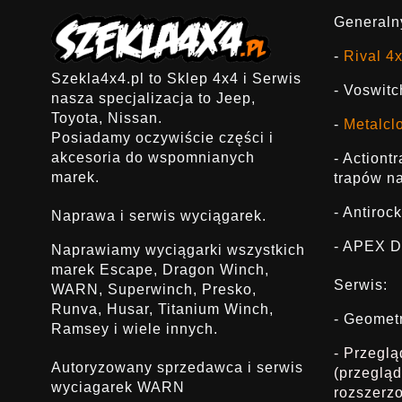
Generalny
-
Rival 4
Szekla4x4.pl to Sklep 4x4 i Serwis
- Voswitc
nasza specjalizacja to Jeep,
Toyota, Nissan.
-
Metalcl
Posiadamy oczywiście części i
akcesoria do wspomnianych
- Actiont
marek.
trapów na
- Antirock
Naprawa i serwis wyciągarek.
- APEX D
Naprawiamy wyciągarki wszystkich
marek Escape, Dragon Winch,
Serwis:
WARN, Superwinch, Presko,
Runva, Husar, Titanium Winch,
- Geomet
Ramsey i wiele innych.
- Przegl
Autoryzowany sprzedawca i serwis
(przeglą
wyciagarek WARN
rozszerz