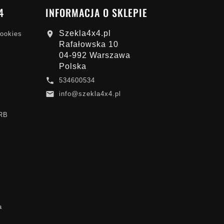
4
INFORMACJA O SKLEPIE
Szekla4x4.pl

cookies
Rafałowska 10
04-992 Warszawa
Polska

534600534

info@szekla4x4.pl
ARB
a