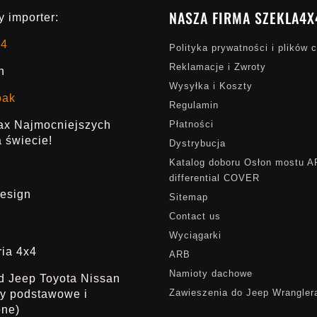
NASZA FIRMA SZEKLA4X
 importer:
x4
Polityka prywatności i plików 
Reklamacje i Zwroty
h
Wysyłka i Koszty
oak
Regulamin
rax Najmocniejszych
Płatności
 świecie!
Dystrybucja
Katalog doboru Osłon mostu 
differential COVER
esign
Sitemap
Contact us
Wyciągarki
ria 4x4
ARB
Namioty dachowe
ąd Jeep Toyota Nissan
Zawieszenia do Jeep Wrangler
dy podstawowe i
one)