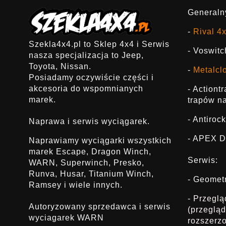
Generalny
-
Rival 4
Szekla4x4.pl to Sklep 4x4 i Serwis
- Voswitc
nasza specjalizacja to Jeep,
Toyota, Nissan.
-
Metalcl
Posiadamy oczywiście części i
akcesoria do wspomnianych
- Actiont
marek.
trapów na
- Antirock
Naprawa i serwis wyciągarek.
- APEX D
Naprawiamy wyciągarki wszystkich
marek Escape, Dragon Winch,
Serwis:
WARN, Superwinch, Presko,
Runva, Husar, Titanium Winch,
- Geomet
Ramsey i wiele innych.
- Przegl
Autoryzowany sprzedawca i serwis
(przeglą
wyciagarek WARN
rozszerz