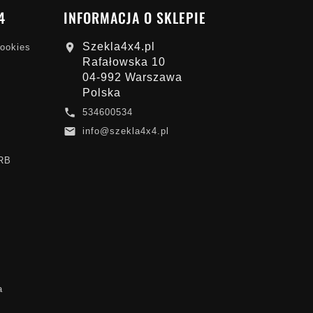
4
INFORMACJA O SKLEPIE
Szekla4x4.pl

cookies
Rafałowska 10
04-992 Warszawa
Polska

534600534

info@szekla4x4.pl
ARB
a