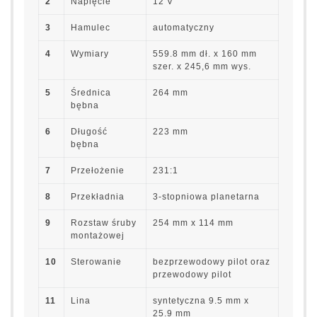
2
Napięcie
12 V
3
Hamulec
automatyczny
4
Wymiary
559.8 mm dł. x 160 mm
szer. x 245,6 mm wys.
5
Średnica
264 mm
bębna
6
Długość
223 mm
bębna
7
Przełożenie
231:1
8
Przekładnia
3-stopniowa planetarna
9
Rozstaw śruby
254 mm x 114 mm
montażowej
10
Sterowanie
bezprzewodowy pilot oraz
przewodowy pilot
11
Lina
syntetyczna 9.5 mm x
25.9 mm