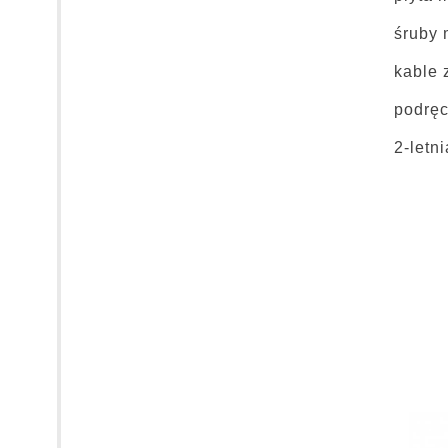
śruby
kable 
podręc
2-letn