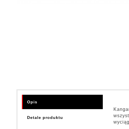
Opis
Kangar
wszyst
Detale produktu
wyciąg