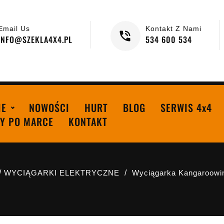
Email Us
Kontakt Z Nami
INFO@SZEKLA4X4.PL
534 600 534
IE
NOWOŚCI
HURT
BLOG
SERWIS 4x4
Y PO MARCE
KONTAKT
WYCIĄGARKI ELEKTRYCZNE
Wyciągarka Kangaroowin