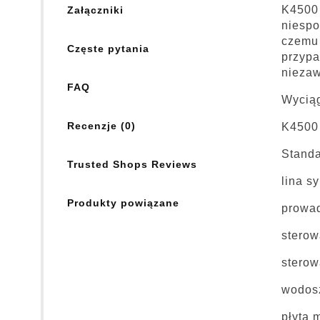
K4500 
Załączniki
niespo
czemu 
Częste pytania
przypa
niezaw
FAQ
Wyciąg
Recenzje (0)
K4500 
Standa
Trusted Shops Reviews
lina s
Produkty powiązane
prowad
sterow
stero
wodosz
płyta 