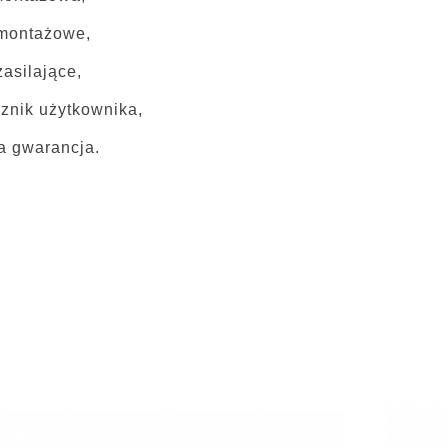
 montażowe,
zasilające,
znik użytkownika,
ia gwarancja.