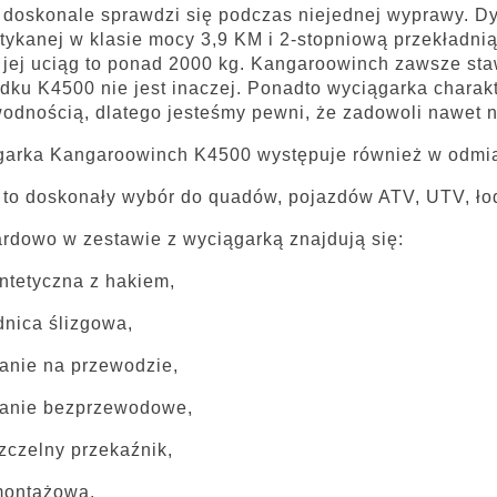
doskonale sprawdzi się podczas niejednej wyprawy. Dy
tykanej w klasie mocy 3,9 KM i 2-stopniową przekładnią
jej uciąg to ponad 2000 kg. Kangaroowinch zawsze sta
dku K4500 nie jest inaczej. Ponadto wyciągarka charakt
odnością, dlatego jesteśmy pewni, że zadowoli nawet 
arka Kangaroowinch K4500 występuje również w odmian
to doskonały wybór do quadów, pojazdów ATV, UTV, łod
rdowo w zestawie z wyciągarką znajdują się:
yntetyczna z hakiem,
nica ślizgowa,
anie na przewodzie,
wanie bezprzewodowe,
czelny przekaźnik,
montażowa,