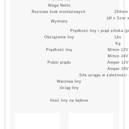
Waga Netto
Rozstaw śrub montażowych
254mm 
(dł x Sze
Wymiary
Prędkość liny i prąd silnika (
Obciążenie liny
Lbs
Kg
Prędkość liny
M/min 12V
M/min 24V
Pobór prądu
Amper 12V
Amper 24V
Siła uciągu w zależności 
Warstwa liny
Uciąg liny
Ilość liny na bębnie