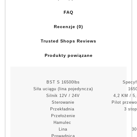
FAQ
Recenzje (0)
Trusted Shops Reviews
Produkty powiązane
BST S 16500lbs
Specyf
Siła uciągu (lina pojedyncza)
1650
Silnik 12V / 24V
4,2 KM / 5
Sterowanie
Pilot przew
Przekładnia
3 stop
Przełożenie
Hamulec
Lina
30
Prowadnica