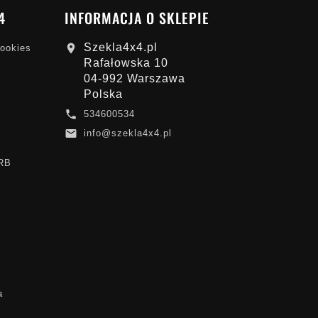
4
INFORMACJA O SKLEPIE
Szekla4x4.pl

cookies
Rafałowska 10
04-992 Warszawa
Polska

534600534

info@szekla4x4.pl
ARB
a