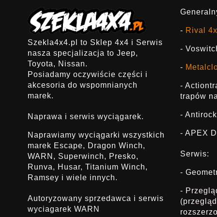
Generalny
-
Rival 4
Szekla4x4.pl to Sklep 4x4 i Serwis
- Voswitc
nasza specjalizacja to Jeep,
Toyota, Nissan.
-
Metalcl
Posiadamy oczywiście części i
akcesoria do wspomnianych
- Actiont
marek.
trapów na
- Antirock
Naprawa i serwis wyciągarek.
- APEX D
Naprawiamy wyciągarki wszystkich
marek Escape, Dragon Winch,
Serwis:
WARN, Superwinch, Presko,
Runva, Husar, Titanium Winch,
- Geomet
Ramsey i wiele innych.
- Przegl
Autoryzowany sprzedawca i serwis
(przeglą
wyciagarek WARN
rozszerz