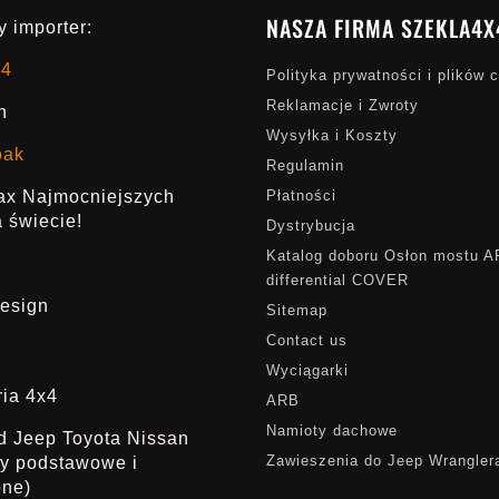
NASZA FIRMA SZEKLA4X
 importer:
x4
Polityka prywatności i plików 
Reklamacje i Zwroty
h
Wysyłka i Koszty
oak
Regulamin
rax Najmocniejszych
Płatności
 świecie!
Dystrybucja
Katalog doboru Osłon mostu 
differential COVER
esign
Sitemap
Contact us
Wyciągarki
ria 4x4
ARB
Namioty dachowe
ąd Jeep Toyota Nissan
Zawieszenia do Jeep Wrangler
dy podstawowe i
one)