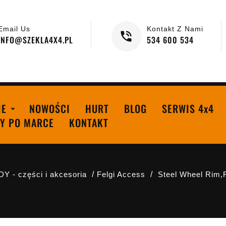
Email Us
Kontakt Z Nami
INFO@SZEKLA4X4.PL
534 600 534
IE
NOWOŚCI
HURT
BLOG
SERWIS 4x4
Y PO MARCE
KONTAKT
Y - części i akcesoria
Felgi Access
Steel Wheel Rim,