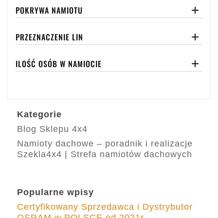
POKRYWA NAMIOTU

PRZEZNACZENIE LIN

ILOŚĆ OSÓB W NAMIOCIE

Kategorie
Blog Sklepu 4x4
Namioty dachowe – poradnik i realizacje
Szekla4x4 | Strefa namiotów dachowych
Popularne wpisy
Certyfikowany Sprzedawca i Dystrybutor
OSRAM w POLSCE od 2021r