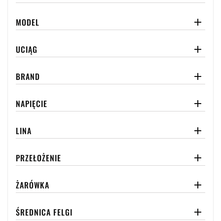
MODEL

UCIĄG

BRAND

NAPIĘCIE

LINA

PRZEŁOŻENIE

ŻARÓWKA

ŚREDNICA FELGI
