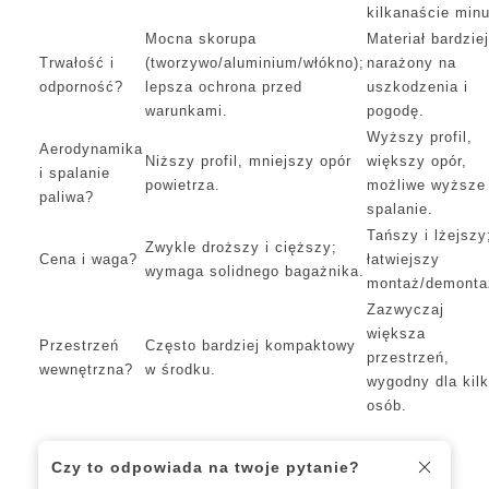
kilkanaście minu
Mocna skorupa
Materiał bardziej
Trwałość i
(tworzywo/aluminium/włókno);
narażony na
odporność?
lepsza ochrona przed
uszkodzenia i
warunkami.
pogodę.
Wyższy profil,
Aerodynamika
Niższy profil, mniejszy opór
większy opór,
i spalanie
powietrza.
możliwe wyższe
paliwa?
spalanie.
Tańszy i lżejszy
Zwykle droższy i cięższy;
Cena i waga?
łatwiejszy
wymaga solidnego bagażnika.
montaż/demonta
Zazwyczaj
większa
Przestrzeń
Często bardziej kompaktowy
przestrzeń,
wewnętrzna?
w środku.
wygodny dla kil
osób.
Czy to odpowiada na twoje pytanie?