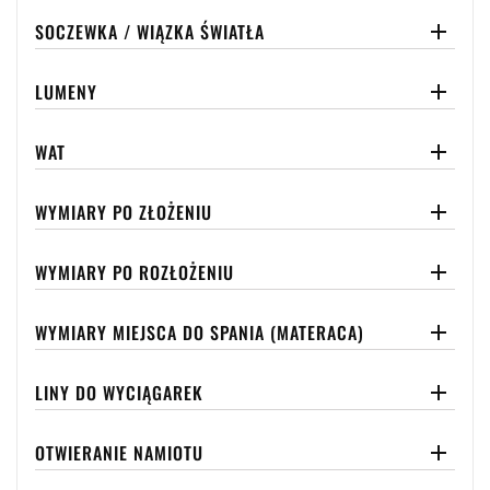
SOCZEWKA / WIĄZKA ŚWIATŁA

LUMENY

WAT

WYMIARY PO ZŁOŻENIU

WYMIARY PO ROZŁOŻENIU

WYMIARY MIEJSCA DO SPANIA (MATERACA)

LINY DO WYCIĄGAREK

OTWIERANIE NAMIOTU
