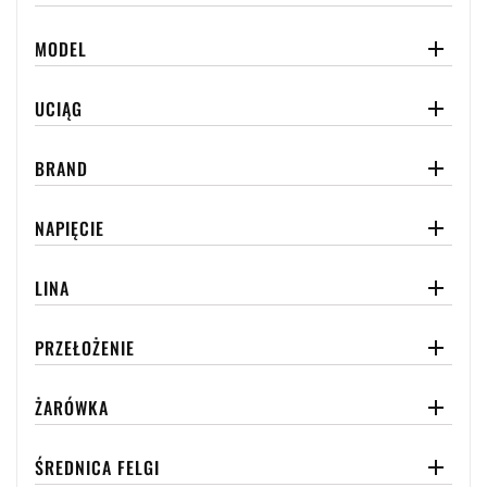
MODEL

UCIĄG

BRAND

NAPIĘCIE

LINA

PRZEŁOŻENIE

ŻARÓWKA

ŚREDNICA FELGI
