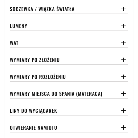
SOCZEWKA / WIĄZKA ŚWIATŁA

LUMENY

WAT

WYMIARY PO ZŁOŻENIU

WYMIARY PO ROZŁOŻENIU

WYMIARY MIEJSCA DO SPANIA (MATERACA)

LINY DO WYCIĄGAREK

OTWIERANIE NAMIOTU
