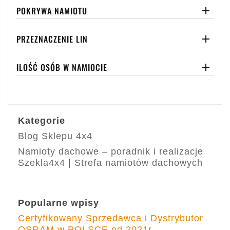
POKRYWA NAMIOTU

PRZEZNACZENIE LIN

ILOŚĆ OSÓB W NAMIOCIE

Kategorie
Blog Sklepu 4x4
Namioty dachowe – poradnik i realizacje
Szekla4x4 | Strefa namiotów dachowych
Popularne wpisy
Certyfikowany Sprzedawca i Dystrybutor
OSRAM w POLSCE od 2021r