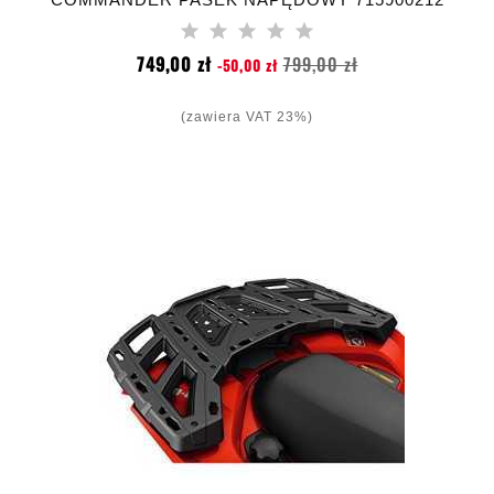
422280364
Cena
Cena
749,00 zł
799,00 zł
-50,00 zł
podstawowa
(zawiera VAT 23%)