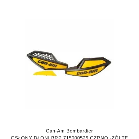
Can-Am Bombardier
OSŁONY DŁONI BRP 715000525 CZRNO -ZÓŁTE