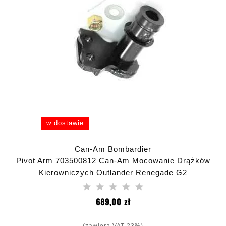
w dostawie
Can-Am Bombardier
Pivot Arm 703500812 Can-Am Mocowanie Drążków
Kierowniczych Outlander Renegade G2
Cena
689,00 zł
(zawiera VAT 23%)