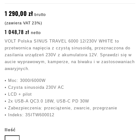
1 290,00 zł
brutto
(zawiera VAT 23%)
1 048,78 zł
netto
VOLT Polska SINUS TRAVEL 6000 12/230V WHITE to
przetwornica napięcia z czystą sinusoidą, przeznaczona do
zasilania urządzeń 230V z akumulatora 12V. Sprawdzi się w
aucie wyprawowym, kamperze, na biwaku i w zastosowaniach
awaryjnych.
• Moc: 3000/6000W
• Czysta sinusoida 230V AC
• LCD + pilot
• 2x USB-A QC3.0 18W, USB-C PD 30W
• Zabezpieczenia: przeciążenie, zwarcie, przegrzanie
• Indeks: 3SITW600012
Ilość